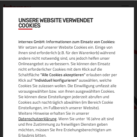
UNSERE WEBSITE VERWENDET
COOKIES
DOMAIN CHECK
internex GmbH: Informationen zum Einsatz von Cookies:
Wir setzen auf unserer Website Cookies ein. Einige von
ihnen sind erforderlich (z.B. für den Warenkorb) während
andere nicht notwendig sind, uns jedoch helfen unser
Zuverlässig und schnell.
Onlineangebot zu verbessern. Sie können den Einsatz
nicht erforderlicher Cookies mit dem Klick auf die
Schaltfläche
"Alle Cookies akzeptieren"
erlauben oder per
Klick auf
"Individuell konfigurieren"
auswählen, welche
www.
Cookies Sie zulassen wollen. Die Einwilligung umfasst alle
vorausgewählten bzw. von Ihnen ausgewählten Cookies.
Sie können diese Einstellungen jederzeit abrufen und
Cookies auch nachträglich abwählen (im Bereich Cookie
Einstellungen, im Fußbereich unserer Website).
BEST-PREIS-GARANTIE
Weitere Hinweise erhalten Sie in unserer
Datenschutzerklärung
. Wenn Sie unter 16 Jahre alt sind
Unsere Best-Preis-Garantie für Domains gilt für alle Domain-
und Ihre Zustimmung zu freiwilligen Diensten geben
Endungen. Sie haben einen günstigeren Anbieter gefunden?
möchten, müssen Sie Ihre Erziehungsberechtigten um
Melden Sie sich bei uns und fordern Sie ein Vergleichsangebot
Erlaubnis bitten.
an.