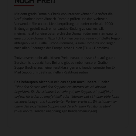
NOCH FREI?
Mit dem gratis Domain-Check von internex können Sie sofort die
Verfügbarkeit Ihrer Wunsch-Domain prüfen und das weltweit.
Verwenden Sie unsere Liveüberprüfung, um unter mehr als 1000
Endungen gezielt nach einer Landes-Endung zu suchen, z.B.
meinname.at für eine österreichische Domain oder meinname.eu für
eine Europa-Domain. Natürlich können Sie auch eine komplette Region
abfragen wie z.B. alle Europa-Domains, Asien-Domains und sogar
nach allen Endungen der Europäischen Union (EU28-Domains)!
Trotz unseres sehr attraktiven Preisniveaus müssen Sie auf guten
Service nicht verzichten. Bei uns gibt es neben unserer Gratis-
Supporthotline auch einen erstklassigen und kundenorientierten E-
Mail Support mit sehr schnellen Reaktionszeiten.
Das behaupten nicht nur wir, das sagen auch unsere Kunden:
"Über den Service und den Support von internex bin ich absolut
begeistert. Die Erreichbarkeit ist sehr gut, der Support ist qualifiziert,
einfach für jeden zu empfehlen!" oder "internex hat sich über viele Jahre
als zuverlässiger und kompetenter Partner erwiesen. Wir schätzen vor
allem den exzellenten Support und die schnellen Reaktionszeiten."
(zwei von tausenden unabhängigen Kundenmeinungen)