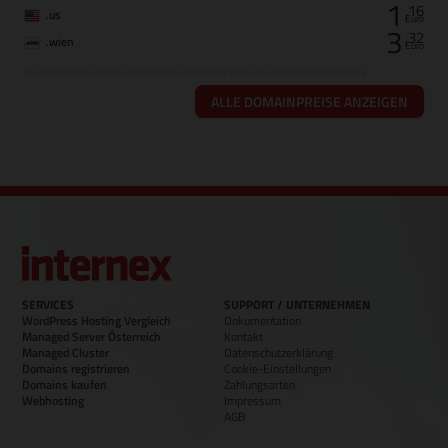
1
,16
.us
Euro
3
,32
.wien
Euro
Die angegebenen Preise sind jeweils pro Monat und gelten bei der Domainregistrierung.
ALLE DOMAINPREISE ANZEIGEN
SERVICES
SUPPORT / UNTERNEHMEN
WordPress Hosting Vergleich
Dokumentation
Managed Server Österreich
Kontakt
Managed Cluster
Datenschutzerklärung
Domains registrieren
Cookie-Einstellungen
Domains kaufen
Zahlungsarten
Webhosting
Impressum
AGB