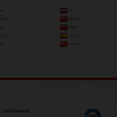
be
.lv
com.gi
.gen.tr
ee
.biz.tr
or.at
.org.es
uk
.name.tr
 / UNTERNEHMEN