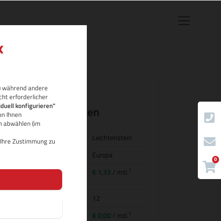
rb) während andere
cht erforderlicher
.li Domain-
iduell konfigurieren"
Eigenschaften
on Ihnen
ch abwählen (im
Land/Bezeichnung
Liechtenstein
d Ihre Zustimmung zu
Region
Europa
0
1
Preis für
€ 1,33
/ mtl.
Domainregistrierung
Domainlaufzeit
12
1
Transfer (inkl.
€ 0,00
/ mtl.