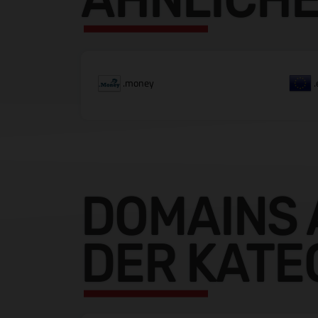
.money
.
DOMAINS 
DER KATE