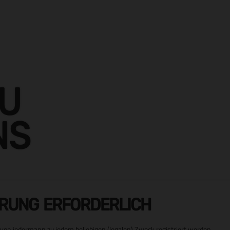
ZU
NS
ERUNG ERFORDERLICH
von jedermann zu jedem beliebigen (legalen) Zweck registriert werden.