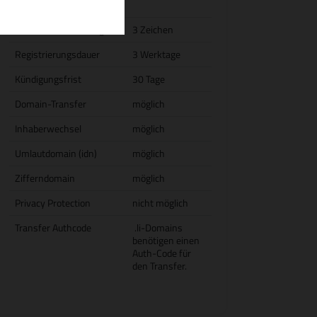
Restlaufzeit)
Domain-Mindestlänge
3 Zeichen
Registrierungsdauer
3 Werktage
Kündigungsfrist
30 Tage
Domain-Transfer
möglich
Inhaberwechsel
möglich
Umlautdomain (idn)
möglich
Zifferndomain
möglich
Privacy Protection
nicht möglich
Transfer Authcode
.li-Domains
benötigen einen
Auth-Code für
den Transfer.