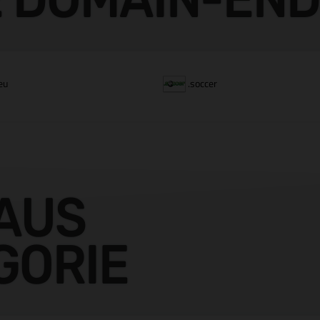
eu
.soccer
AUS
GORIE