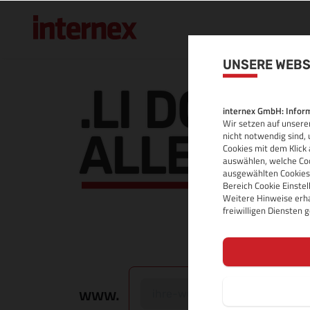
UNSERE WEBS
.LI DOMAI
internex GmbH: Inform
Wir setzen auf unserer
ALLE INF
nicht notwendig sind, 
Cookies mit dem Klick 
auswählen, welche Coo
ausgewählten Cookies.
Bereich Cookie Einste
Weitere Hinweise erha
freiwilligen Diensten
www.