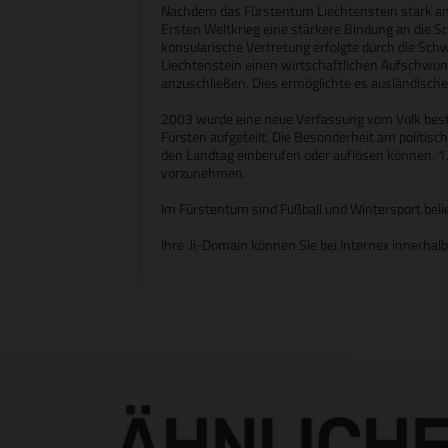
Nachdem das Fürstentum Liechtenstein stark an
Ersten Weltkrieg eine stärkere Bindung an die S
konsularische Vertretung erfolgte durch die Schw
Liechtenstein einen wirtschaftlichen Aufschwun
anzuschließen. Dies ermöglichte es ausländischen
2003 wurde eine neue Verfassung vom Volk bestät
Fürsten aufgeteilt. Die Besonderheit am politis
den Landtag einberufen oder auflösen können. 
vorzunehmen.
Im Fürstentum sind Fußball und Wintersport beli
Ihre .li-Domain können Sie bei Internex innerhal
ÄHNLICH