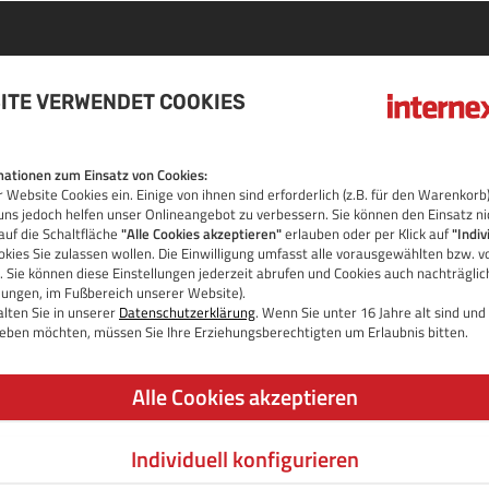
ITE VERWENDET COOKIES
N
ationen zum Einsatz von Cookies:
 Website Cookies ein. Einige von ihnen sind erforderlich (z.B. für den Warenko
OS
uns jedoch helfen unser Onlineangebot zu verbessern. Sie können den Einsatz ni
auf die Schaltfläche
"Alle Cookies akzeptieren"
erlauben oder per Klick auf
"Indiv
kies Sie zulassen wollen. Die Einwilligung umfasst alle vorausgewählten bzw. v
 Sie können diese Einstellungen jederzeit abrufen und Cookies auch nachträgli
llungen, im Fußbereich unserer Website).
lten Sie in unserer
Datenschutzerklärung
. Wenn Sie unter 16 Jahre alt sind un
 geben möchten, müssen Sie Ihre Erziehungsberechtigten um Erlaubnis bitten.
Alle Cookies akzeptieren
Individuell konfigurieren
JETZT DOMAIN PRÜFEN