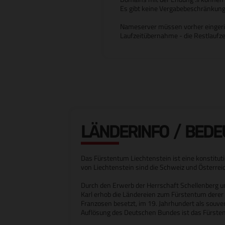
Es gibt keine Vergabebeschränkung
Nameserver müssen vorher eingeric
Laufzeitübernahme - die Restlaufz
LÄNDERINFO / BED
Das Fürstentum Liechtenstein ist eine konstitu
von Liechtenstein sind die Schweiz und Österrei
Durch den Erwerb der Herrschaft Schellenberg u
Karl erhob die Ländereien zum Fürstentum derer 
Franzosen besetzt, im 19. Jahrhundert als souve
Auflösung des Deutschen Bundes ist das Fürsten