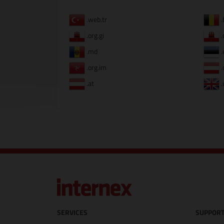
.web.tr
.
.org.gi
.
.md
.
.org.im
.
.at
.
SERVICES
SUPPORT