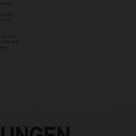
ch dem
stentum
tsraum
Volk und
ch das Volk
eins
DUNGEN