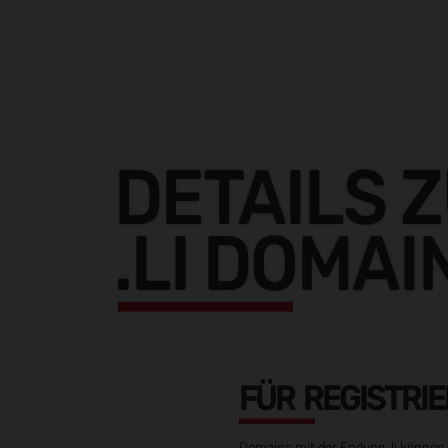
DETAILS 
.LI DOMAI
FÜR REGISTRI
Domains mit der Endung .li können 