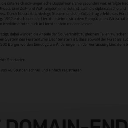
 die österreichisch-ungarische Doppelmonarchie gebunden war, erfolgte na
chweiz. Eine Zoll- und Währungsunion entstand, auch die diplomatische und
eiz. Durch Neutralität, niedrige Steuern und den Zollvertrag erlebte das Für
g. 1992 entschieden die Liechtensteiner, sich dem Europäischen Wirtschaf
 Kreditinstituten, sich in Liechtenstein niederzulassen.
igt, dabei wurden die Anteile der Souveränität zu gleichen Teilen zwischen 
chen System des Fürstentums Liechtenstein ist, dass sowohl der Fürst als au
1.500 Bürger werden benötigt, um Änderungen an der Verfassung Liechtenst
ebte Sportarten.
b von 48 Stunden schnell und einfach registrieren.
E DOMAIN-EN