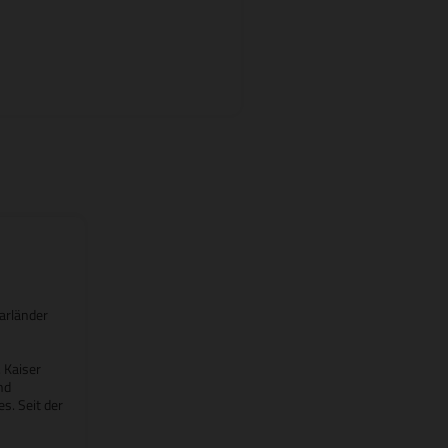
arländer
 Kaiser
nd
s. Seit der