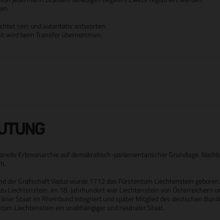
en.
htet sein und autoritativ antworten.
eit wird beim Transfer übernommen.
EUTUNG
tionelle Erbmonarchie auf demokratisch-parlamentarischer Grundlage. Nachb
ch.
nd der Grafschaft Vaduz wurde 1712 das Fürstentum Liechtenstein geboren.
zu Liechtenstein. Im 18. Jahrhundert war Liechtenstein von Österreichern u
räner Staat im Rheinbund integriert und später Mitglied des deutschen Bunde
tum Liechtenstein ein unabhängiger und neutraler Staat.