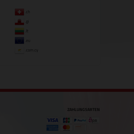
.ch
.gi
.lt
.eu
.com.cy
ZAHLUNGSARTEN