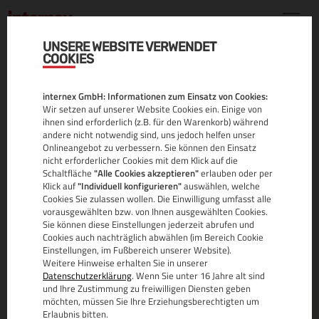
UNSERE WEBSITE VERWENDET
COOKIES
MANAGED
internex GmbH: Informationen zum Einsatz von Cookies:
WORDPRESS
Wir setzen auf unserer Website Cookies ein. Einige von
ihnen sind erforderlich (z.B. für den Warenkorb) während
andere nicht notwendig sind, uns jedoch helfen unser
Onlineangebot zu verbessern. Sie können den Einsatz
nicht erforderlicher Cookies mit dem Klick auf die
Schaltfläche
"Alle Cookies akzeptieren"
erlauben oder per
Fokussieren Sie sich auf Ihr Projekt und
Klick auf
"Individuell konfigurieren"
auswählen, welche
Cookies Sie zulassen wollen. Die Einwilligung umfasst alle
konzentrieren Sie sich auf das Wesentliche. Um
vorausgewählten bzw. von Ihnen ausgewählten Cookies.
alles andere kümmert sich internex.
Sie können diese Einstellungen jederzeit abrufen und
Cookies auch nachträglich abwählen (im Bereich Cookie
Managed WordPress wie es sein soll.
Einstellungen, im Fußbereich unserer Website).
Weitere Hinweise erhalten Sie in unserer
Datenschutzerklärung
. Wenn Sie unter 16 Jahre alt sind
MEHR
und Ihre Zustimmung zu freiwilligen Diensten geben
möchten, müssen Sie Ihre Erziehungsberechtigten um
Erlaubnis bitten.