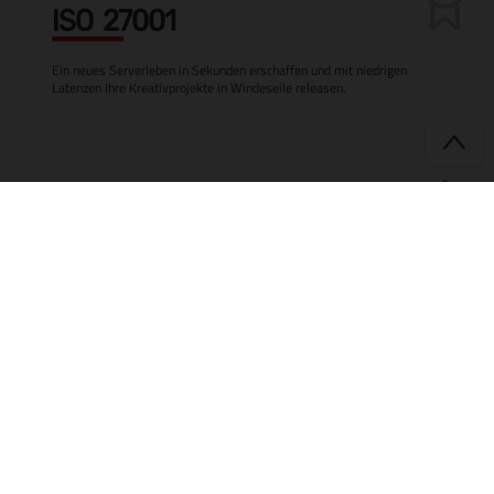
ISO 27001
Ein neues Serverleben in Sekunden erschaffen und mit niedrigen
Latenzen Ihre Kreativprojekte in Windeseile releasen.
#1 PROJEKT
MANAGEMENT
Plötzliche Besucherspitzen?
Unsere Infrastruktur erlaubt es Ihnen
auf aktive Kampagnen sofort zu
reagieren.