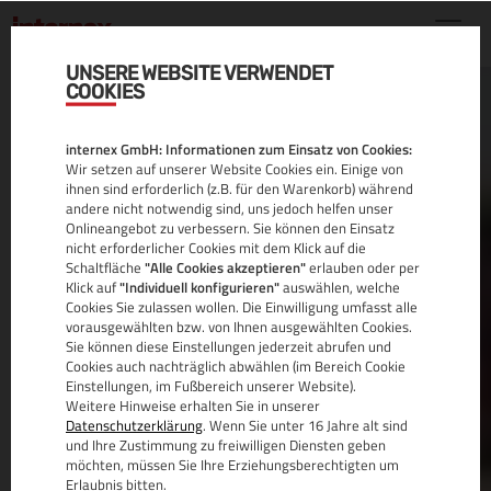
UNSERE WEBSITE VERWENDET
COOKIES
VERNÜNFTIG
internex GmbH: Informationen zum Einsatz von Cookies:
DIGITALISIEREN
Wir setzen auf unserer Website Cookies ein. Einige von
ihnen sind erforderlich (z.B. für den Warenkorb) während
andere nicht notwendig sind, uns jedoch helfen unser
Onlineangebot zu verbessern. Sie können den Einsatz
nicht erforderlicher Cookies mit dem Klick auf die
Schaltfläche
"Alle Cookies akzeptieren"
erlauben oder per
Wir bringen Ihr Unternehmen in die Cloud.
Klick auf
"Individuell konfigurieren"
auswählen, welche
Cookies Sie zulassen wollen. Die Einwilligung umfasst alle
vorausgewählten bzw. von Ihnen ausgewählten Cookies.
Mit Leistung und gewappnet für die Zukunft. Mit
Sie können diese Einstellungen jederzeit abrufen und
dem richtigen Partner schaffen Sie den Sprung in
Cookies auch nachträglich abwählen (im Bereich Cookie
die Cloud und bringen Ihr Produkt direkt zu Ihren
Einstellungen, im Fußbereich unserer Website).
Weitere Hinweise erhalten Sie in unserer
Kunden. Wir helfen Ihnen zu wachsen.
Datenschutzerklärung
. Wenn Sie unter 16 Jahre alt sind
und Ihre Zustimmung zu freiwilligen Diensten geben
MEHR
möchten, müssen Sie Ihre Erziehungsberechtigten um
Erlaubnis bitten.