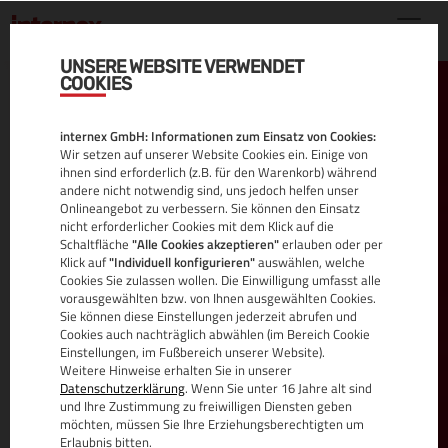
UNSERE WEBSITE VERWENDET
COOKIES
#1 CLOUD MSP
internex GmbH: Informationen zum Einsatz von Cookies:
Wir setzen auf unserer Website Cookies ein. Einige von
ihnen sind erforderlich (z.B. für den Warenkorb) während
andere nicht notwendig sind, uns jedoch helfen unser
Onlineangebot zu verbessern. Sie können den Einsatz
nicht erforderlicher Cookies mit dem Klick auf die
Seit 2005 bringen wir Unternehmen weiter.
Schaltfläche
"Alle Cookies akzeptieren"
erlauben oder per
Klick auf
"Individuell konfigurieren"
auswählen, welche
internex realisiert seit über 15 Jahren komplexe
Cookies Sie zulassen wollen. Die Einwilligung umfasst alle
Managed Hosting Lösungen für anspruchsvolle
vorausgewählten bzw. von Ihnen ausgewählten Cookies.
Sie können diese Einstellungen jederzeit abrufen und
Unternehmen und Businesspartner weltweit in
Cookies auch nachträglich abwählen (im Bereich Cookie
über 80 Ländern.
Einstellungen, im Fußbereich unserer Website).
Weitere Hinweise erhalten Sie in unserer
Datenschutzerklärung
. Wenn Sie unter 16 Jahre alt sind
MEHR
und Ihre Zustimmung zu freiwilligen Diensten geben
möchten, müssen Sie Ihre Erziehungsberechtigten um
Erlaubnis bitten.