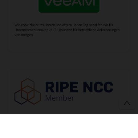
Wir entwickeln uns. Intern und extern. Jeden Tag schaffen wir für
Unternehmen innovative IT-Lösungen für betriebliche Anforderungen
von morgen.
Als offizieller RIPE NCC Member und Local Internet Registry (LIR) ist
internex mittelmannsfreier Provider und Servicepartner Ihrer
statischen IPv4 und IPv6 Adressen.