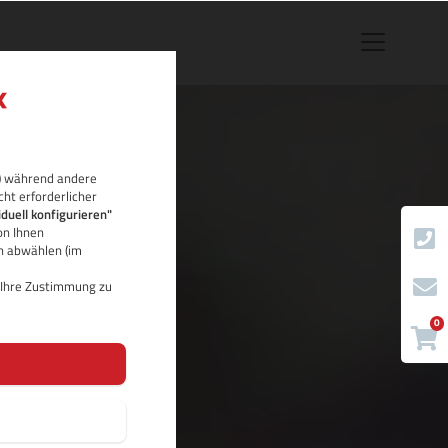
rb) während andere
cht erforderlicher
iduell konfigurieren"
on Ihnen
ch abwählen (im
d Ihre Zustimmung zu
0