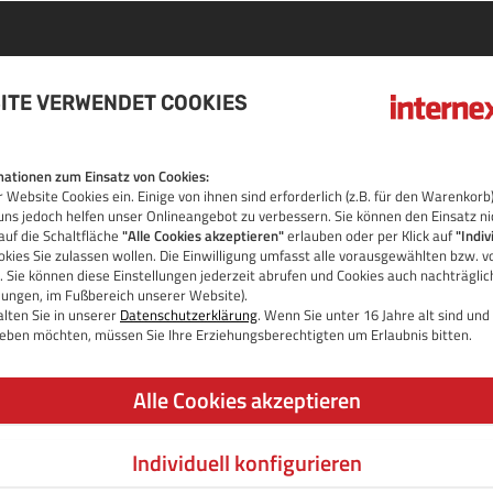
ITE VERWENDET COOKIES
ationen zum Einsatz von Cookies:
 Website Cookies ein. Einige von ihnen sind erforderlich (z.B. für den Warenko
uns jedoch helfen unser Onlineangebot zu verbessern. Sie können den Einsatz ni
auf die Schaltfläche
"Alle Cookies akzeptieren"
erlauben oder per Klick auf
"Indiv
kies Sie zulassen wollen. Die Einwilligung umfasst alle vorausgewählten bzw. v
 Sie können diese Einstellungen jederzeit abrufen und Cookies auch nachträgli
llungen, im Fußbereich unserer Website).
lten Sie in unserer
Datenschutzerklärung
. Wenn Sie unter 16 Jahre alt sind un
 geben möchten, müssen Sie Ihre Erziehungsberechtigten um Erlaubnis bitten.
Alle Cookies akzeptieren
ntrollsystem mit dem
Individuell konfigurieren
ernex.