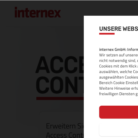
UNSERE WEBS
internex GmbH: Inform
ACCESS
Wir setzen auf unserer
nicht notwendig sind, 
Cookies mit dem Klick 
auswählen, welche Coo
CONTROL
ausgewählten Cookies.
Bereich Cookie Einste
Weitere Hinweise erha
freiwilligen Diensten
Erweitern Sie Ihr internes Ko
Access Control Center von int