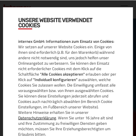
UNSERE WEBSITE VERWENDET
COOKIES
MULTIDOMAIN
internex GmbH: Informationen zum Einsatz von Cookies:
SSL-ZERTIFIKATE (SAN)
Wir setzen auf unserer Website Cookies ein. Einige von
ihnen sind erforderlich (z.B. für den Warenkorb) während
andere nicht notwendig sind, uns jedoch helfen unser
Onlineangebot zu verbessern. Sie können den Einsatz
nicht erforderlicher Cookies mit dem Klick auf die
Schaltfläche
"Alle Cookies akzeptieren"
erlauben oder per
Sichern Sie mehrere Top-Level-Domains effizient
Klick auf
"Individuell konfigurieren"
auswählen, welche
Cookies Sie zulassen wollen. Die Einwilligung umfasst alle
mit einem Multidomain SSL Zertifikat.
vorausgewählten bzw. von Ihnen ausgewählten Cookies.
Sie können diese Einstellungen jederzeit abrufen und
Diese kosteneffektive Lösung vereinfacht die
Cookies auch nachträglich abwählen (im Bereich Cookie
Verwaltung und stärkt das Besuchervertrauen
Einstellungen, im Fußbereich unserer Website).
Weitere Hinweise erhalten Sie in unserer
durch robuste Verschlüsselung. Ideal für vielfältige
Datenschutzerklärung
. Wenn Sie unter 16 Jahre alt sind
Online-Umgebungen.
und Ihre Zustimmung zu freiwilligen Diensten geben
möchten, müssen Sie Ihre Erziehungsberechtigten um
Erlaubnis bitten.
MEHR