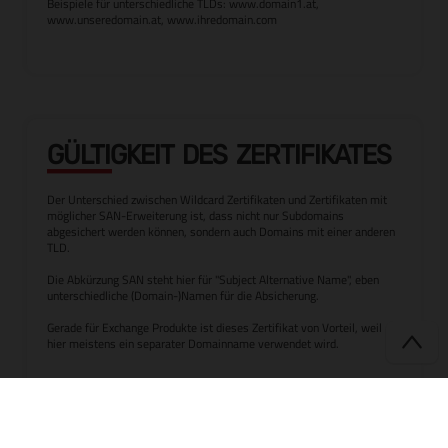
Beispiele für unterschiedliche TLDs: www.domain1.at,
www.unseredomain.at, www.ihredomain.com
GÜLTIGKEIT DES ZERTIFIKATES
Der Unterschied zwischen Wildcard Zertifikaten und Zertifikaten mit
möglicher SAN-Erweiterung ist, dass nicht nur Subdomains
abgesichert werden können, sondern auch Domains mit einer anderen
TLD.
Die Abkürzung SAN steht hier für "Subject Alternative Name", eben
unterschiedliche (Domain-)Namen für die Absicherung.
Gerade für Exchange Produkte ist dieses Zertifikat von Vorteil, weil
hier meistens ein separater Domainname verwendet wird.