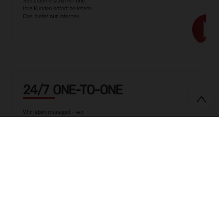
Sekunden erschaffen und
Ihre Kunden sofort beliefern.
Das bietet nur internex.
24/7 ONE-TO-ONE
Wir leben managed - wir
sind da. 24 Stunden, 7
Tage die Woche. Das ist Teil
unseres Erfolgs. Ihres und
unseres gleichermaßen.
SICHER