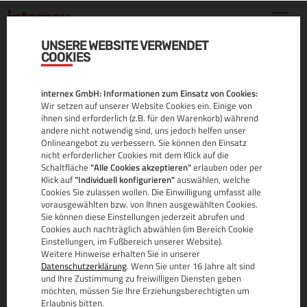
UNSERE WEBSITE VERWENDET
COOKIES
IHRE
internex GmbH: Informationen zum Einsatz von Cookies:
SPIELWIESE
Wir setzen auf unserer Website Cookies ein. Einige von
ihnen sind erforderlich (z.B. für den Warenkorb) während
andere nicht notwendig sind, uns jedoch helfen unser
Onlineangebot zu verbessern. Sie können den Einsatz
Starten Sie Ihr Online Projekt.
nicht erforderlicher Cookies mit dem Klick auf die
Schaltfläche
"Alle Cookies akzeptieren"
erlauben oder per
Echtes Managed inklusive.
Klick auf
"Individuell konfigurieren"
auswählen, welche
Cookies Sie zulassen wollen. Die Einwilligung umfasst alle
vorausgewählten bzw. von Ihnen ausgewählten Cookies.
Sie können diese Einstellungen jederzeit abrufen und
WORDPRESS
Cookies auch nachträglich abwählen (im Bereich Cookie
Einstellungen, im Fußbereich unserer Website).
Weitere Hinweise erhalten Sie in unserer
Datenschutzerklärung
. Wenn Sie unter 16 Jahre alt sind
und Ihre Zustimmung zu freiwilligen Diensten geben
möchten, müssen Sie Ihre Erziehungsberechtigten um
Erlaubnis bitten.