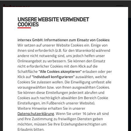
UNSERE WEBSITE VERWENDET
COOKIES
ROOT
internex GmbH: Informationen zum Einsatz von Cookies:
SERVER
Wir setzen auf unserer Website Cookies ein. Einige von
ihnen sind erforderlich (z.B. für den Warenkorb) während
andere nicht notwendig sind, uns jedoch helfen unser
Onlineangebot zu verbessern. Sie können den Einsatz
nicht erforderlicher Cookies mit dem Klick auf die
Schaltfläche
"Alle Cookies akzeptieren"
erlauben oder per
Entwicklerpower und Systemadministratoren
Klick auf
"Individuell konfigurieren"
auswählen, welche
Cookies Sie zulassen wollen. Die Einwilligung umfasst alle
haben Sie bereits im Team?
vorausgewählten bzw. von Ihnen ausgewählten Cookies.
Sie können diese Einstellungen jederzeit abrufen und
Was Ihnen noch fehlt ist ein System, das Ihren
Cookies auch nachträglich abwählen (im Bereich Cookie
Ansprüchen gerecht wird und Ihnen alle Freiheiten
Einstellungen, im Fußbereich unserer Website).
Weitere Hinweise erhalten Sie in unserer
bietet?
Datenschutzerklärung
. Wenn Sie unter 16 Jahre alt sind
und Ihre Zustimmung zu freiwilligen Diensten geben
Bei internex mieten Sie dedizierte und virtuelle
möchten, müssen Sie Ihre Erziehungsberechtigten um
Linux Root Server, die auf dem neuesten Stand der
Erlaubnis bitten.