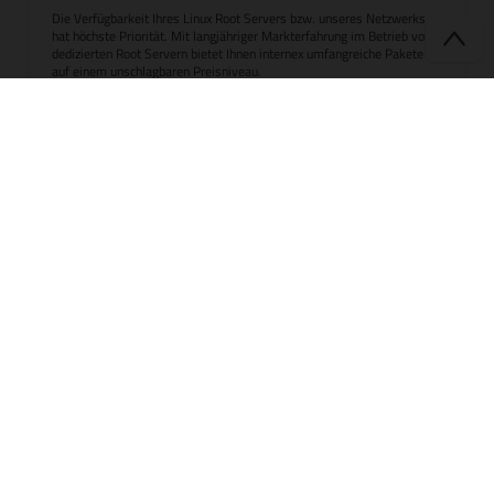
Die Verfügbarkeit Ihres Linux Root Servers bzw. unseres Netzwerks
hat höchste Priorität. Mit langjähriger Markterfahrung im Betrieb von
dedizierten Root Servern bietet Ihnen internex umfangreiche Pakete
auf einem unschlagbaren Preisniveau.