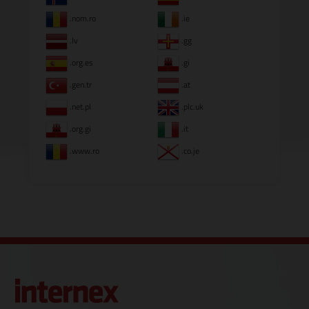
.nom.ro
.ie
.lv
.gg
.org.es
.gi
.gen.tr
.at
.net.pl
.plc.uk
.org.gi
.it
.www.ro
.co.je