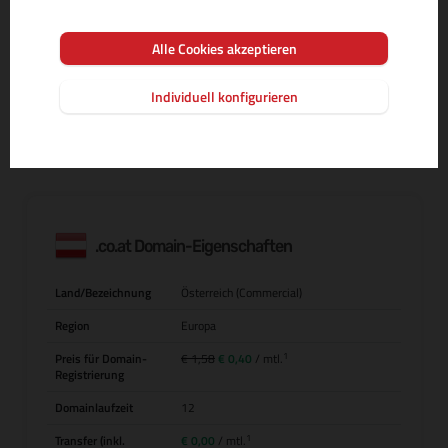
Alle Cookies akzeptieren
MEHR INFOS ZUR DOMAIN-ENDUNG
Individuell konfigurieren
.co.at Domain-Eigenschaften
Land/Bezeichnung
Österreich (Commercial)
Region
Europa
1
Preis für Domain-
€ 1,58
€ 0,40
/ mtl.
Registrierung
Domainlaufzeit
12
1
Transfer (inkl.
€ 0,00
/ mtl.