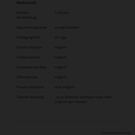
Restlaufzeit)
Domain-
3 Zeichen
Mindestlänge
Registrierungsdauer
wenige Stunden
Kündigungsfrist
30 Tage
Domain-Transfer
möglich
Inhaberwechsel
möglich
Umlautdomain (idn)
möglich
Zifferndomain
möglich
Privacy Protection
nicht möglich
Transfer Authcode
.co.at-Domains benötigen einen Auth-
Code für den Transfer.
1
Preise sind exklusive USt.