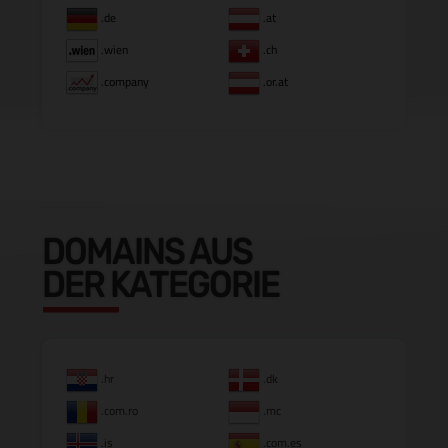
.de
.at
.wien
.ch
.company
.or.at
DOMAINS AUS
DER KATEGORIE
.hr
.dk
.com.ro
.mc
.is
.com.es