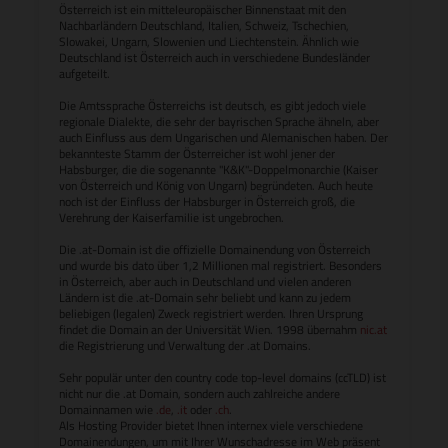
Österreich ist ein mitteleuropäischer Binnenstaat mit den
Nachbarländern Deutschland, Italien, Schweiz, Tschechien,
Slowakei, Ungarn, Slowenien und Liechtenstein. Ähnlich wie
Deutschland ist Österreich auch in verschiedene Bundesländer
aufgeteilt.
Die Amtssprache Österreichs ist deutsch, es gibt jedoch viele
regionale Dialekte, die sehr der bayrischen Sprache ähneln, aber
auch Einfluss aus dem Ungarischen und Alemanischen haben. Der
bekannteste Stamm der Österreicher ist wohl jener der
Habsburger, die die sogenannte "K&K"-Doppelmonarchie (Kaiser
von Österreich und König von Ungarn) begründeten. Auch heute
noch ist der Einfluss der Habsburger in Österreich groß, die
Verehrung der Kaiserfamilie ist ungebrochen.
Die .at-Domain ist die offizielle Domainendung von Österreich
und wurde bis dato über 1,2 Millionen mal registriert. Besonders
in Österreich, aber auch in Deutschland und vielen anderen
Ländern ist die .at-Domain sehr beliebt und kann zu jedem
beliebigen (legalen) Zweck registriert werden. Ihren Ursprung
findet die Domain an der Universität Wien. 1998 übernahm
nic.at
die Registrierung und Verwaltung der .at Domains.
Sehr populär unter den country code top-level domains (ccTLD) ist
nicht nur die .at Domain, sondern auch zahlreiche andere
Domainnamen wie
.de
,
.it
oder
.ch
.
Als Hosting Provider bietet Ihnen internex viele verschiedene
Domainendungen, um mit Ihrer Wunschadresse im Web präsent