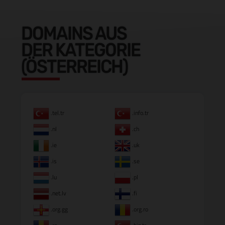
DOMAINS AUS
DER KATEGORIE
(ÖSTERREICH)
.tel.tr
.info.tr
.nl
.ch
.ie
.uk
.is
.se
.lu
.pl
.net.lv
.fi
.org.gg
.org.ro