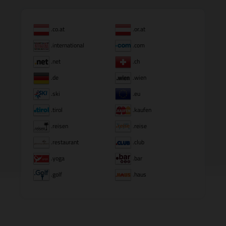
.co.at
.or.at
.international
.com
.net
.ch
.de
.wien
.ski
.eu
.tirol
.kaufen
.reisen
.reise
.restaurant
.club
.yoga
.bar
.golf
.haus