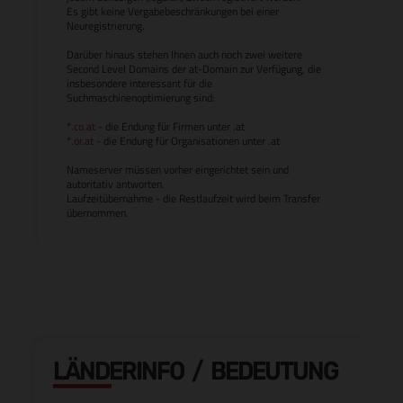
Es gibt keine Vergabebeschränkungen bei einer
Neuregistrierung.
Darüber hinaus stehen Ihnen auch noch zwei weitere
Second Level Domains der at-Domain zur Verfügung, die
insbesondere interessant für die
Suchmaschinenoptimierung sind:
*
.co.at
- die Endung für Firmen unter .at
*
.or.at
- die Endung für Organisationen unter .at
Nameserver müssen vorher eingerichtet sein und
autoritativ antworten.
Laufzeitübernahme - die Restlaufzeit wird beim Transfer
übernommen.
LÄNDERINFO / BEDEUTUNG