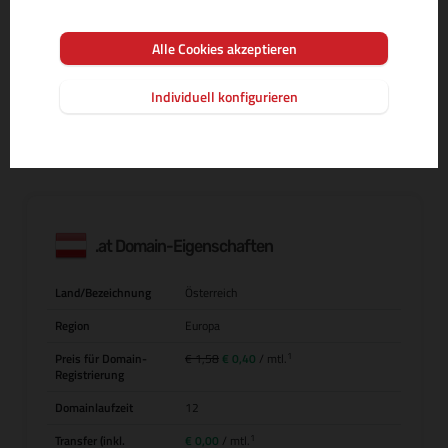
Alle Cookies akzeptieren
MEHR INFOS ZUR DOMAIN-ENDUNG
Individuell konfigurieren
.at Domain-Eigenschaften
Land/Bezeichnung
Österreich
Region
Europa
1
Preis für Domain-
€ 1,58
€ 0,40
/ mtl.
Registrierung
Domainlaufzeit
12
1
Transfer (inkl.
€ 0,00
/ mtl.