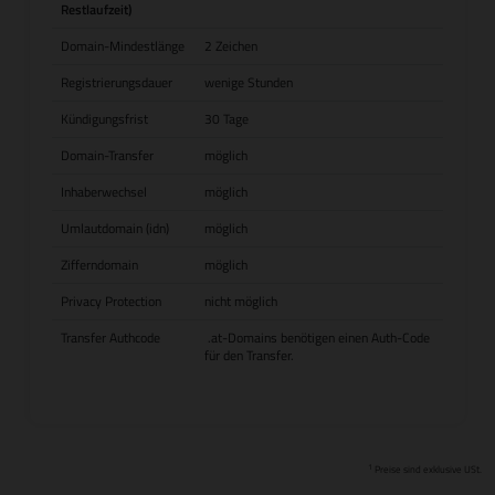
Restlaufzeit)
Domain-Mindestlänge
2 Zeichen
Registrierungsdauer
wenige Stunden
Kündigungsfrist
30 Tage
Domain-Transfer
möglich
Inhaberwechsel
möglich
Umlautdomain (idn)
möglich
Zifferndomain
möglich
Privacy Protection
nicht möglich
Transfer Authcode
.at-Domains benötigen einen Auth-Code
für den Transfer.
1
Preise sind exklusive USt.