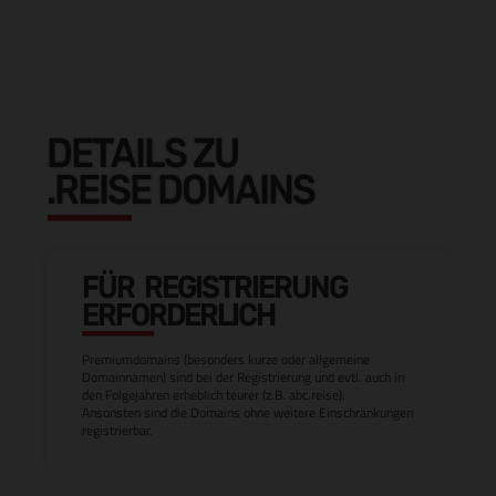
DETAILS ZU
.REISE DOMAINS
FÜR REGISTRIERUNG
ERFORDERLICH
Premiumdomains (besonders kurze oder allgemeine
Domainnamen) sind bei der Registrierung und evtl. auch in
den Folgejahren erheblich teurer (z.B. abc.reise).
Ansonsten sind die Domains ohne weitere Einschränkungen
registrierbar.