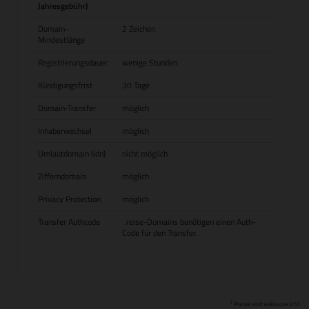
Jahresgebühr)
Domain-
2 Zeichen
Mindestlänge
Registrierungsdauer
wenige Stunden
Kündigungsfrist
30 Tage
Domain-Transfer
möglich
Inhaberwechsel
möglich
Umlautdomain (idn)
nicht möglich
Zifferndomain
möglich
Privacy Protection
möglich
Transfer Authcode
.reise-Domains benötigen einen Auth-
Code für den Transfer.
1
Preise sind exklusive USt.