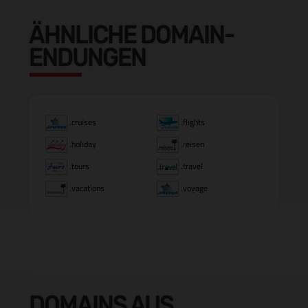
ÄHNLICHE DOMAIN-
ENDUNGEN
.cruises
.flights
.holiday
.reisen
.tours
.travel
.vacations
.voyage
DOMAINS AUS