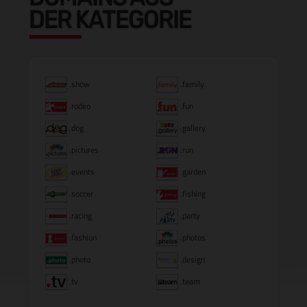
DER KATEGORIE
.show
.family
.rodeo
.fun
.dog
.gallery
.pictures
.run
.events
.garden
.soccer
.fishing
.racing
.party
.fashion
.photos
.photo
.design
.tv
.team