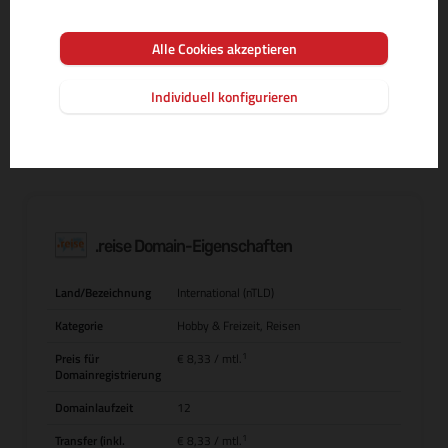
Alle Cookies akzeptieren
MEHR INFOS ZUR DOMAIN-ENDUNG
Individuell konfigurieren
.reise Domain-Eigenschaften
Land/Bezeichnung
International (nTLD)
Kategorie
Hobby & Freizeit, Reisen
1
Preis für
€ 8,33
/ mtl.
Domainregistrierung
Domainlaufzeit
12
1
Transfer (inkl.
€ 8,33
/ mtl.