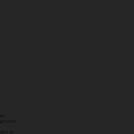
die
 gehörten.
 dann an