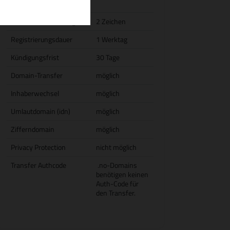
Jahresgebühr)
Domain-Mindestlänge
2 Zeichen
Registrierungsdauer
1 Werktag
Kündigungsfrist
30 Tage
Domain-Transfer
möglich
Inhaberwechsel
möglich
Umlautdomain (idn)
möglich
Zifferndomain
möglich
Privacy Protection
nicht möglich
Transfer Authcode
.no-Domains
benötigen keinen
Auth-Code für
den Transfer.