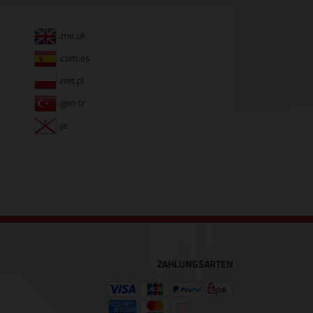
.me.uk
.com.es
.net.pl
.gen.tr
.je
ZAHLUNGSARTEN