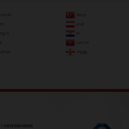
com.de
.bbs.tr
mt
.or.at
org.ro
.hr
al
.com.im
com.pl
.org.gg
 / UNTERNEHMEN