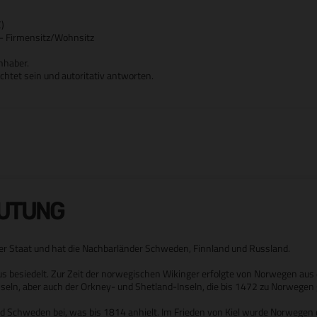
)
- Firmensitz/Wohnsitz
nhaber.
htet sein und autoritativ antworten.
EUTUNG
er Staat und hat die Nachbarländer Schweden, Finnland und Russland.
us besiedelt. Zur Zeit der norwegischen Wikinger erfolgte von Norwegen aus 
nseln, aber auch der Orkney- und Shetland-Inseln, die bis 1472 zu Norwegen
 Schweden bei, was bis 1814 anhielt. Im Frieden von Kiel wurde Norwegen