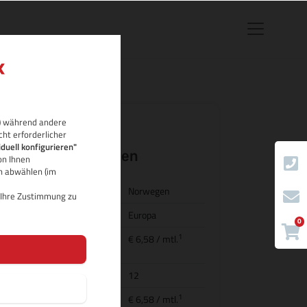
rb) während andere
cht erforderlicher
.no Domain-
iduell konfigurieren"
Eigenschaften
on Ihnen
ch abwählen (im
Land/Bezeichnung
Norwegen
d Ihre Zustimmung zu
Region
Europa
0
1
Preis für
€ 6,58
/ mtl.
Domainregistrierung
Domainlaufzeit
12
1
Transfer (inkl.
€ 6,58
/ mtl.