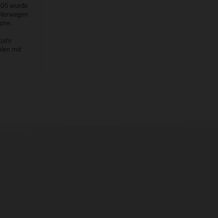
1905 wurde
 Norwegen
one.
 Jahr
hlen mit