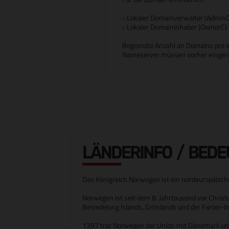
- Lokaler Domainverwalter (AdminC
- Lokaler Domaininhaber (OwnerC) 
Begrenzte Anzahl an Domains pro I
Nameserver müssen vorher eingeric
LÄNDERINFO / BED
Das Königreich Norwegen ist ein nordeuropäisch
Norwegen ist seit dem 8. Jahrtausend vor Christ
Besiedelung Islands, Grönlands und der Faröer-I
1397 trat Norwegen der Union mit Dänemark und