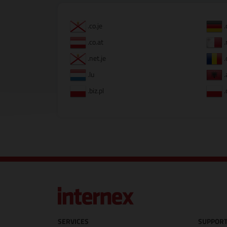
.co.je
.
.co.at
.
.net.je
.
.lu
.
.biz.pl
.
SERVICES
SUPPORT