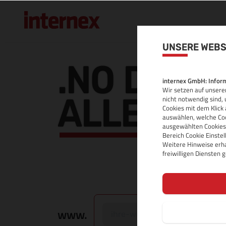
UNSERE WEBS
.NO DOMA
internex GmbH: Inform
Wir setzen auf unserer
ALLE INF
nicht notwendig sind, 
Cookies mit dem Klick 
auswählen, welche Coo
ausgewählten Cookies.
Bereich Cookie Einste
Weitere Hinweise erha
freiwilligen Diensten
www.