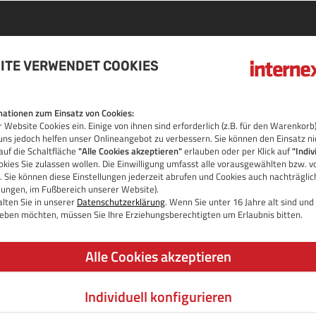
ITE VERWENDET COOKIES
IN
ationen zum Einsatz von Cookies:
 Website Cookies ein. Einige von ihnen sind erforderlich (z.B. für den Warenko
OS
uns jedoch helfen unser Onlineangebot zu verbessern. Sie können den Einsatz ni
auf die Schaltfläche
"Alle Cookies akzeptieren"
erlauben oder per Klick auf
"Indiv
kies Sie zulassen wollen. Die Einwilligung umfasst alle vorausgewählten bzw. v
 Sie können diese Einstellungen jederzeit abrufen und Cookies auch nachträgli
llungen, im Fußbereich unserer Website).
lten Sie in unserer
Datenschutzerklärung
. Wenn Sie unter 16 Jahre alt sind un
 geben möchten, müssen Sie Ihre Erziehungsberechtigten um Erlaubnis bitten.
Alle Cookies akzeptieren
Individuell konfigurieren
JETZT DOMAIN PRÜFEN