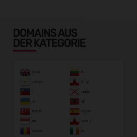
DOMAINS AUS
DER KATEGORIE
.plc.uk
.lt
.com.cy
.ltd.gi
.li
.net.je
.ua
.al
.com.tr
.org.es
.mc
.com.gi
.com.ro
.ie