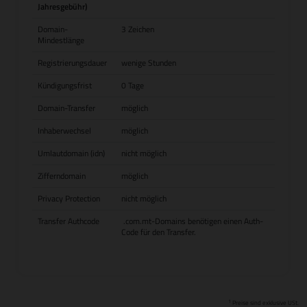
Jahresgebühr)
Domain-
3 Zeichen
Mindestlänge
Registrierungsdauer
wenige Stunden
Kündigungsfrist
0 Tage
Domain-Transfer
möglich
Inhaberwechsel
möglich
Umlautdomain (idn)
nicht möglich
Zifferndomain
möglich
Privacy Protection
nicht möglich
Transfer Authcode
.com.mt-Domains benötigen einen Auth-
Code für den Transfer.
1
Preise sind exklusive USt.