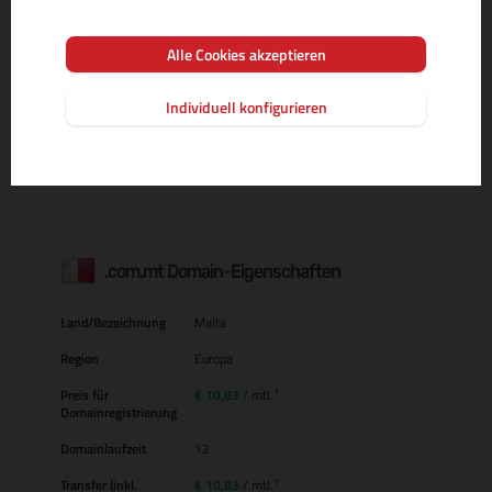
Alle Cookies akzeptieren
MEHR INFOS ZUR DOMAIN-ENDUNG
Individuell konfigurieren
.com.mt Domain-Eigenschaften
Land/Bezeichnung
Malta
Region
Europa
1
Preis für
€ 10,83
/ mtl.
Domainregistrierung
Domainlaufzeit
12
1
Transfer (inkl.
€ 10,83
/ mtl.