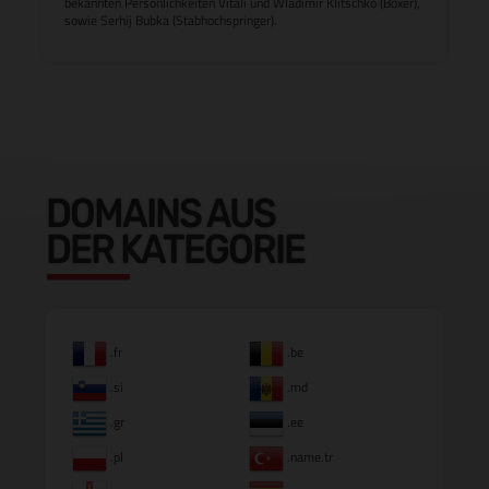
bekannten Persönlichkeiten Vitali und Wladimir Klitschko (Boxer),
sowie Serhij Bubka (Stabhochspringer).
DOMAINS AUS
DER KATEGORIE
.fr
.be
.si
.md
.gr
.ee
.pl
.name.tr