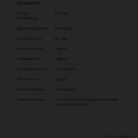
Jahresgebühr)
Domain-
3 Zeichen
Mindestlänge
Registrierungsdauer
3 Werktage
Kündigungsfrist
30 Tage
Domain-Transfer
möglich
Inhaberwechsel
möglich
Umlautdomain (idn)
nicht möglich
Zifferndomain
möglich
Privacy Protection
nicht möglich
Transfer Authcode
.com.ua-Domains benötigen keinen Auth-
Code für den Transfer.
1
Preise sind exklusive USt.