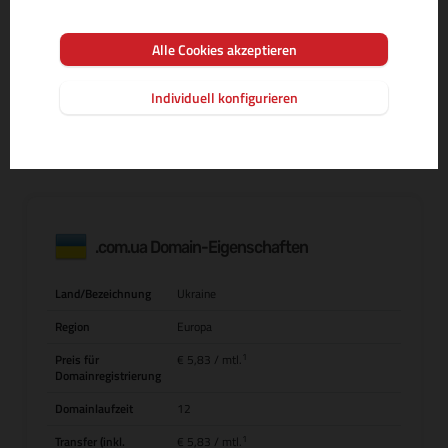
Alle Cookies akzeptieren
MEHR INFOS ZUR DOMAIN-ENDUNG
Individuell konfigurieren
.com.ua Domain-Eigenschaften
Land/Bezeichnung
Ukraine
Region
Europa
1
Preis für
€ 5,83
/ mtl.
Domainregistrierung
Domainlaufzeit
12
1
Transfer (inkl.
€ 5,83
/ mtl.