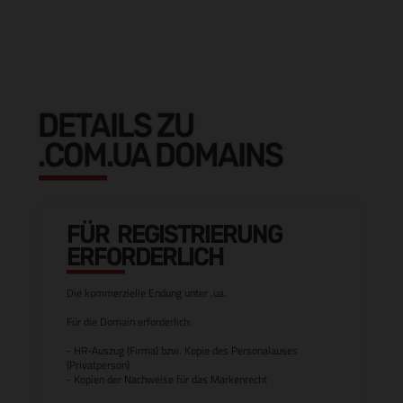
DETAILS ZU
.COM.UA DOMAINS
FÜR REGISTRIERUNG
ERFORDERLICH
Die kommerzielle Endung unter .ua.
Für die Domain erforderlich:
- HR-Auszug (Firma) bzw. Kopie des Personalauses
(Privatperson)
- Kopien der Nachweise für das Markenrecht