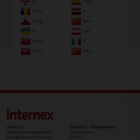
.gg
.org.es
.com.ro
.lv
.com.gi
.gen.tr
.ua
.or.at
.com.im
.it
.net.im
.bbs.tr
SERVICES
SUPPORT / UNTERNEHMEN
WordPress Hosting Vergleich
Dokumentation
Managed Server Österreich
Kontakt