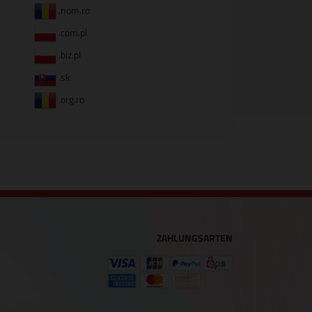
.nom.ro
.com.pl
.biz.pl
.sk
.org.ro
ZAHLUNGSARTEN