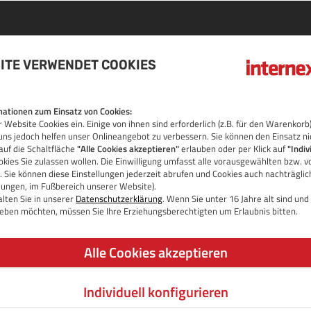
ITE VERWENDET COOKIES
DOMAIN
ationen zum Einsatz von Cookies:
 Website Cookies ein. Einige von ihnen sind erforderlich (z.B. für den Warenko
OS
uns jedoch helfen unser Onlineangebot zu verbessern. Sie können den Einsatz ni
auf die Schaltfläche
"Alle Cookies akzeptieren"
erlauben oder per Klick auf
"Indiv
kies Sie zulassen wollen. Die Einwilligung umfasst alle vorausgewählten bzw. v
 Sie können diese Einstellungen jederzeit abrufen und Cookies auch nachträgli
llungen, im Fußbereich unserer Website).
lten Sie in unserer
Datenschutzerklärung
. Wenn Sie unter 16 Jahre alt sind un
 geben möchten, müssen Sie Ihre Erziehungsberechtigten um Erlaubnis bitten.
Alle Cookies akzeptieren
Individuell konfigurieren
JETZT DOMAIN PRÜFEN