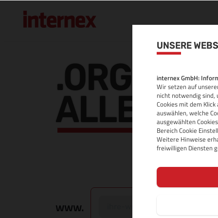
UNSERE WEBS
.ORG.UK 
internex GmbH: Inform
Wir setzen auf unserer
ALLE INF
nicht notwendig sind, 
Cookies mit dem Klick 
auswählen, welche Coo
ausgewählten Cookies.
Bereich Cookie Einste
Weitere Hinweise erha
freiwilligen Diensten
www.