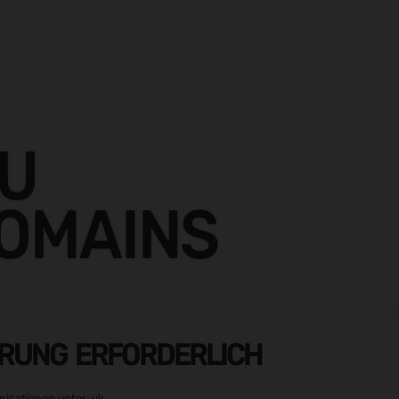
ZU
DOMAINS
ERUNG ERFORDERLICH
isationen unter .uk.