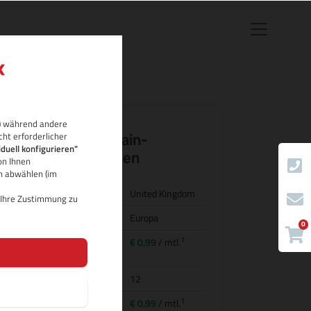
rb) während andere
cht erforderlicher
.org.uk Domain-
iduell konfigurieren"
Eigenschaften
on Ihnen
ch abwählen (im
Land/Bezeichnung
United Kingdom
d Ihre Zustimmung zu
Region
Europa
0
1
Preis für
€ 0,99
/ mtl.
Domainregistrierung
Domainlaufzeit
12
1
Transfer (inkl.
€ 0,99
/ mtl.