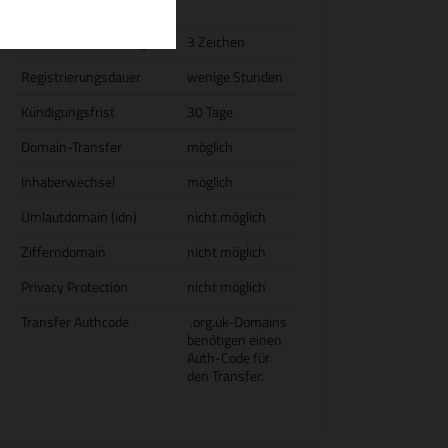
Jahresgebühr)
Domain-Mindestlänge
3 Zeichen
Registrierungsdauer
wenige Stunden
Kündigungsfrist
30 Tage
Domain-Transfer
möglich
Inhaberwechsel
möglich
Umlautdomain (idn)
nicht möglich
Zifferndomain
nicht möglich
Privacy Protection
nicht möglich
Transfer Authcode
.org.uk-Domains
benötigen einen
Auth-Code für
den Transfer.