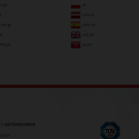
co.je
.pl
it
.com.lv
com.gi
.com.es
at
.net.uk
info.pl
.co.im
 / UNTERNEHMEN
ation