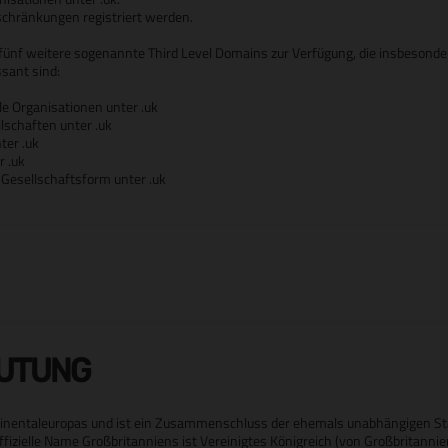
chränkungen registriert werden.
ünf weitere sogenannte Third Level Domains zur Verfügung, die insbesonder
sant sind:
le Organisationen unter .uk
llschaften unter .uk
ter .uk
r .uk
t Gesellschaftsform unter .uk
EUTUNG
ntinentaleuropas und ist ein Zusammenschluss der ehemals unabhängigen S
ffizielle Name Großbritanniens ist Vereinigtes Königreich (von Großbritanni