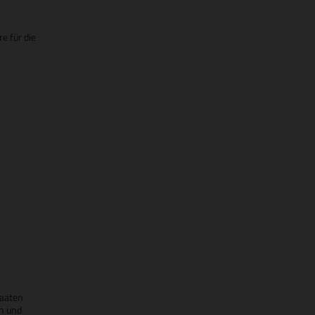
e für die
taaten
en und