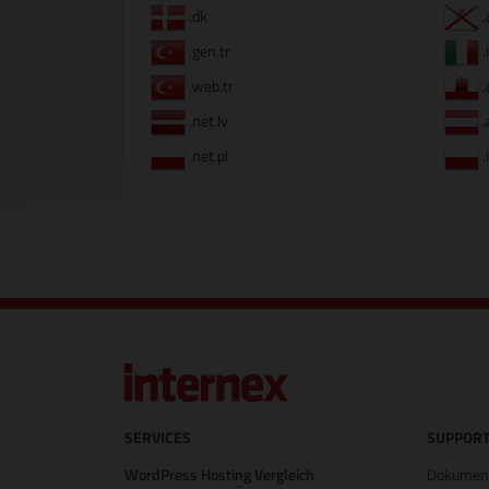
.dk
.
.gen.tr
.
.web.tr
.
.net.lv
.
.net.pl
.
SERVICES
SUPPORT
WordPress Hosting Vergleich
Dokument