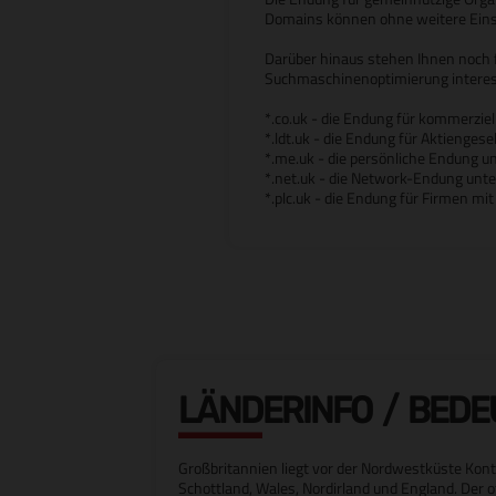
Domains können ohne weitere Eins
Darüber hinaus stehen Ihnen noch f
Suchmaschinenoptimierung interes
*.co.uk - die Endung für kommerziel
*.ldt.uk - die Endung für Aktiengese
*.me.uk - die persönliche Endung un
*.net.uk - die Network-Endung unte
*.plc.uk - die Endung für Firmen mi
LÄNDERINFO / BED
Großbritannien liegt vor der Nordwestküste Ko
Schottland, Wales, Nordirland und England. Der o