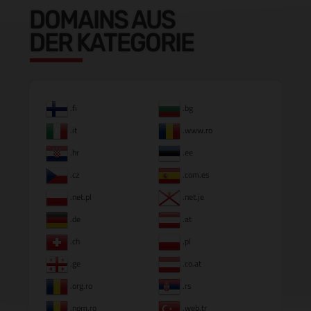
DOMAINS AUS
DER KATEGORIE
.fi
.bg
.it
.www.ro
.hr
.ee
.cz
.com.es
.net.pl
.net.je
.de
.at
.ch
.pl
.ge
.co.at
.org.ro
.rs
.nom.ro
.web.tr