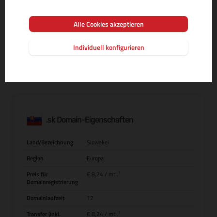
Alle Cookies akzeptieren
MEHR INFOS ZUR DOMAIN-ENDUNG
Individuell konfigurieren
.sk Domain-Eigenschaften
Land/Bezeichnung
Slowakei
Region
Europa
1
Preis für
€ 8,24
/ mtl.
Domainregistrierung
Domainlaufzeit
12
1
Transfer (inkl.
€ 8,24
/ mtl.