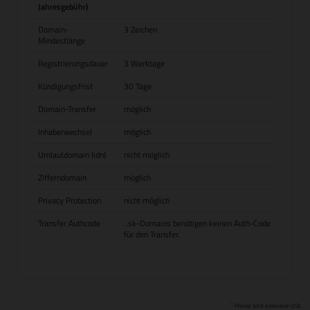
Jahresgebühr)
Domain-
3 Zeichen
Mindestlänge
Registrierungsdauer
3 Werktage
Kündigungsfrist
30 Tage
Domain-Transfer
möglich
Inhaberwechsel
möglich
Umlautdomain (idn)
nicht möglich
Zifferndomain
möglich
Privacy Protection
nicht möglich
Transfer Authcode
.sk-Domains benötigen keinen Auth-Code
für den Transfer.
1
Preise sind exklusive USt.