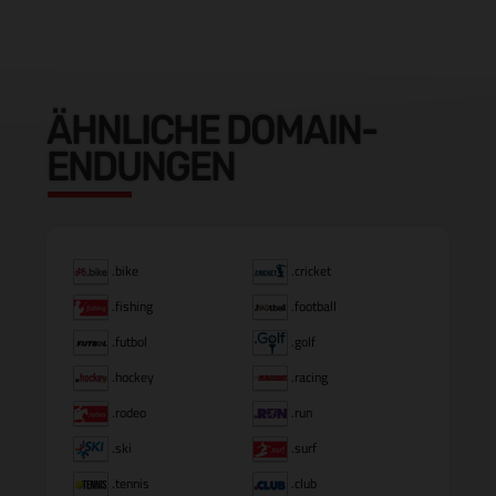
ÄHNLICHE DOMAIN-
ENDUNGEN
.bike
.cricket
.fishing
.football
.futbol
.golf
.hockey
.racing
.rodeo
.run
.ski
.surf
.tennis
.club