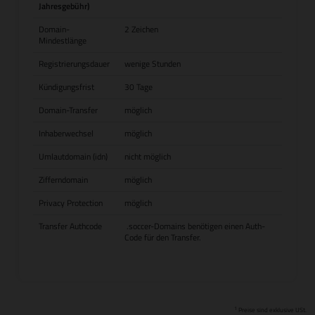
Jahresgebühr)
Domain-
2 Zeichen
Mindestlänge
Registrierungsdauer
wenige Stunden
Kündigungsfrist
30 Tage
Domain-Transfer
möglich
Inhaberwechsel
möglich
Umlautdomain (idn)
nicht möglich
Zifferndomain
möglich
Privacy Protection
möglich
Transfer Authcode
.soccer-Domains benötigen einen Auth-
Code für den Transfer.
1
Preise sind exklusive USt.