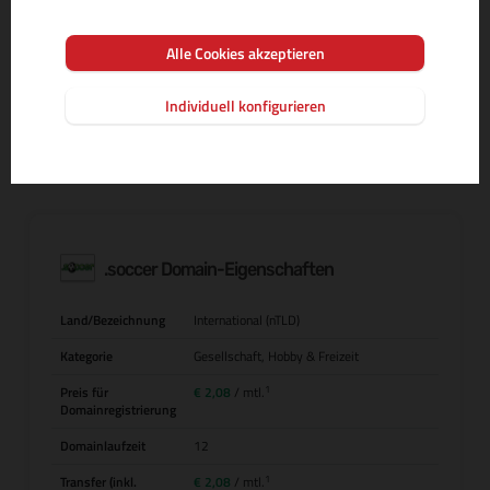
Alle Cookies akzeptieren
MEHR INFOS ZUR DOMAIN-ENDUNG
Individuell konfigurieren
.soccer Domain-Eigenschaften
Land/Bezeichnung
International (nTLD)
Kategorie
Gesellschaft, Hobby & Freizeit
1
Preis für
€ 2,08
/ mtl.
Domainregistrierung
Domainlaufzeit
12
1
Transfer (inkl.
€ 2,08
/ mtl.