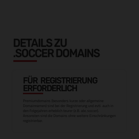
DETAILS ZU
.SOCCER DOMAINS
FÜR REGISTRIERUNG
ERFORDERLICH
Premiumdomains (besonders kurze oder allgemeine
Domainnamen) sind bei der Registrierung und evtl. auch in
den Folgejahren erheblich teurer (z.B. abc.soccer).
Ansonsten sind die Domains ohne weitere Einschränkungen
registrierbar.