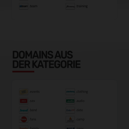
.team
.training
DOMAINS AUS
DER KATEGORIE
.events
.clothing
.sex
.audio
.band
.date
.fans
.camp
.family
.navy