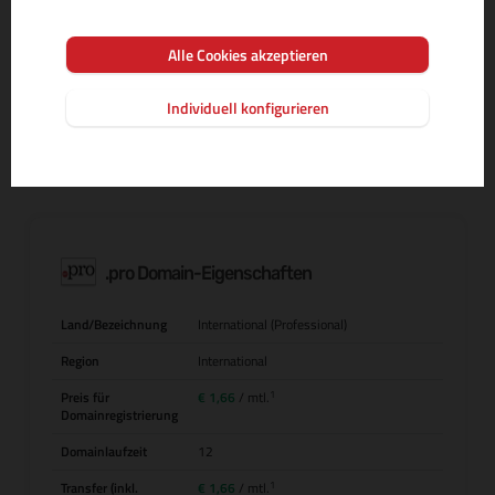
Alle Cookies akzeptieren
MEHR INFOS ZUR DOMAIN-ENDUNG
Individuell konfigurieren
.pro Domain-Eigenschaften
Land/Bezeichnung
International (Professional)
Region
International
1
Preis für
€ 1,66
/ mtl.
Domainregistrierung
Domainlaufzeit
12
1
Transfer (inkl.
€ 1,66
/ mtl.