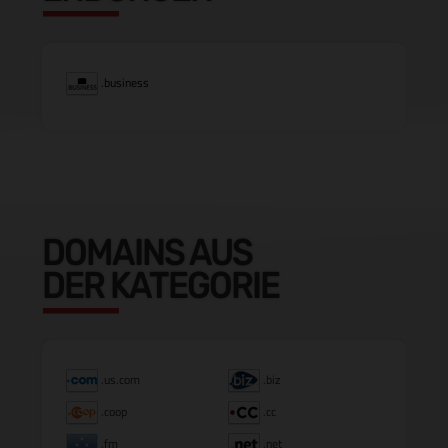
.business
DOMAINS AUS
DER KATEGORIE
.us.com
.biz
.coop
.cc
.fm
.net