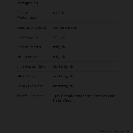
Jahresgebühr)
Domain-
4 Zeichen
Mindestlänge
Registrierungsdauer
wenige Stunden
Kündigungsfrist
30 Tage
Domain-Transfer
möglich
Inhaberwechsel
möglich
Umlautdomain (idn)
nicht möglich
Zifferndomain
nicht möglich
Privacy Protection
nicht möglich
Transfer Authcode
.pro-Domains benötigen einen Auth-Code
für den Transfer.
1
Preise sind exklusive USt.