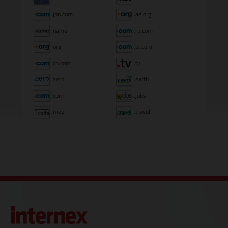
.jpn.com
.ae.org
.name
.ru.com
.org
.br.com
.cn.com
.tv
.aero
.earth
.com
.jobs
.mobi
.travel