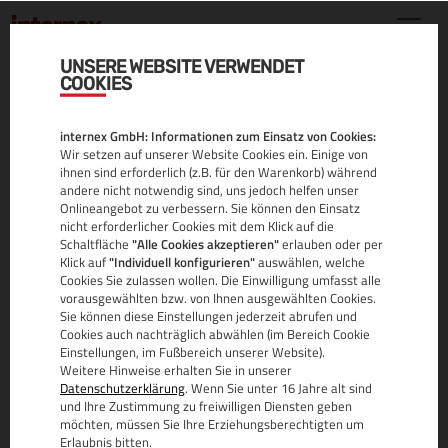
UNSERE WEBSITE VERWENDET
COOKIES
UNSERE
internex GmbH: Informationen zum Einsatz von Cookies:
DOMAINENDUNGEN
Wir setzen auf unserer Website Cookies ein. Einige von
ihnen sind erforderlich (z.B. für den Warenkorb) während
andere nicht notwendig sind, uns jedoch helfen unser
Onlineangebot zu verbessern. Sie können den Einsatz
Günstige Konditionen und alle Endungen von einem Anbieter.
nicht erforderlicher Cookies mit dem Klick auf die
Hier finden Sie alle Domainpreise übersichtlich dargestellt. Vergleichen und kaufen
Schaltfläche
"Alle Cookies akzeptieren"
erlauben oder per
Sie jetzt mit unserem Vorteilspreis!
Klick auf
"Individuell konfigurieren"
auswählen, welche
Cookies Sie zulassen wollen. Die Einwilligung umfasst alle
Kategorie:
Aktion:
vorausgewählten bzw. von Ihnen ausgewählten Cookies.
Sie können diese Einstellungen jederzeit abrufen und
Cookies auch nachträglich abwählen (im Bereich Cookie
Einstellungen, im Fußbereich unserer Website).
Domain
Beschreibung
Preis
Weitere Hinweise erhalten Sie in unserer
.at
Österreich
0,40 €
.at Domain
Datenschutzerklärung
. Wenn Sie unter 16 Jahre alt sind
und Ihre Zustimmung zu freiwilligen Diensten geben
Österreich
.co.at
0,40 €
.co.at Domain
(Commercial)
möchten, müssen Sie Ihre Erziehungsberechtigten um
Erlaubnis bitten.
Österreich