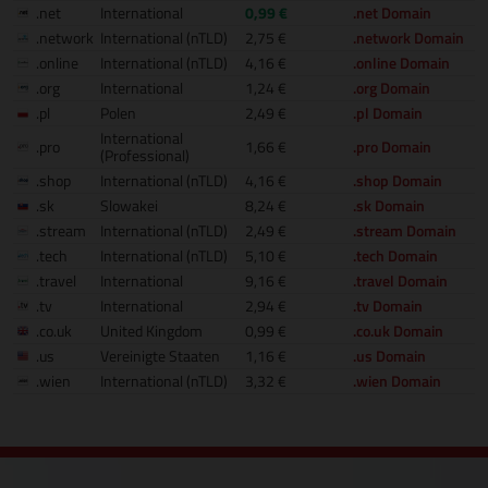
.net
International
0,99 €
.net Domain
.network
International (nTLD)
2,75 €
.network Domain
.online
International (nTLD)
4,16 €
.online Domain
.org
International
1,24 €
.org Domain
.pl
Polen
2,49 €
.pl Domain
International
.pro
1,66 €
.pro Domain
(Professional)
.shop
International (nTLD)
4,16 €
.shop Domain
.sk
Slowakei
8,24 €
.sk Domain
.stream
International (nTLD)
2,49 €
.stream Domain
.tech
International (nTLD)
5,10 €
.tech Domain
.travel
International
9,16 €
.travel Domain
.tv
International
2,94 €
.tv Domain
.co.uk
United Kingdom
0,99 €
.co.uk Domain
.us
Vereinigte Staaten
1,16 €
.us Domain
.wien
International (nTLD)
3,32 €
.wien Domain