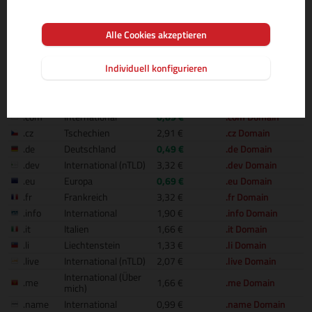
.or.at
0,40 €
.or.at Domain
(Organisation)
International
.biz
1,69 €
.biz Domain
Alle Cookies akzeptieren
(Business)
.cc
International
1,41 €
.cc Domain
Individuell konfigurieren
.ch
Schweiz
1,33 €
.ch Domain
.cloud
International (nTLD)
3,85 €
.cloud Domain
.co
Kolumbien
3,32 €
.co Domain
.com
International
0,89 €
.com Domain
.cz
Tschechien
2,91 €
.cz Domain
.de
Deutschland
0,49 €
.de Domain
.dev
International (nTLD)
3,32 €
.dev Domain
.eu
Europa
0,69 €
.eu Domain
.fr
Frankreich
3,32 €
.fr Domain
.info
International
1,90 €
.info Domain
.it
Italien
1,66 €
.it Domain
.li
Liechtenstein
1,33 €
.li Domain
.live
International (nTLD)
2,07 €
.live Domain
International (Über
.me
1,66 €
.me Domain
mich)
.name
International
0,99 €
.name Domain