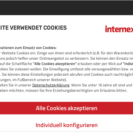
ITE VERWENDET COOKIES
DOMAIN
ationen zum Einsatz von Cookies:
 Website Cookies ein. Einige von ihnen sind erforderlich (z.B. für den Warenko
OS
uns jedoch helfen unser Onlineangebot zu verbessern. Sie können den Einsatz ni
auf die Schaltfläche
"Alle Cookies akzeptieren"
erlauben oder per Klick auf
"Indiv
kies Sie zulassen wollen. Die Einwilligung umfasst alle vorausgewählten bzw. v
 Sie können diese Einstellungen jederzeit abrufen und Cookies auch nachträgli
llungen, im Fußbereich unserer Website).
lten Sie in unserer
Datenschutzerklärung
. Wenn Sie unter 16 Jahre alt sind un
 geben möchten, müssen Sie Ihre Erziehungsberechtigten um Erlaubnis bitten.
Alle Cookies akzeptieren
Individuell konfigurieren
JETZT DOMAIN PRÜFEN