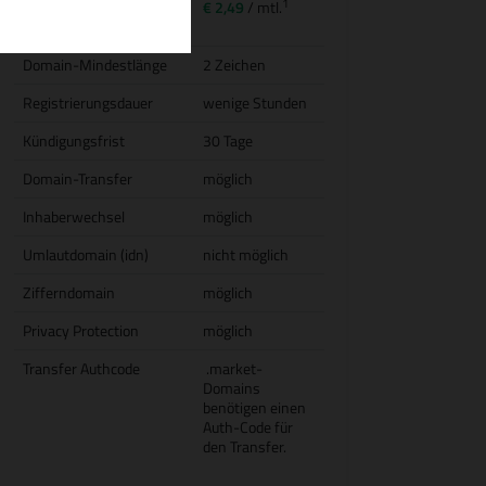
1
Transfer (inkl.
€ 2,49
/ mtl.
Jahresgebühr)
Domain-Mindestlänge
2 Zeichen
Registrierungsdauer
wenige Stunden
Kündigungsfrist
30 Tage
Domain-Transfer
möglich
Inhaberwechsel
möglich
Umlautdomain (idn)
nicht möglich
Zifferndomain
möglich
Privacy Protection
möglich
Transfer Authcode
.market-
Domains
benötigen einen
Auth-Code für
den Transfer.