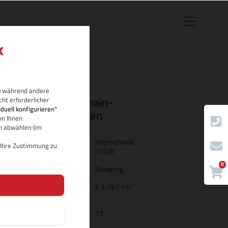
rb) während andere
cht erforderlicher
.market Domain-
iduell konfigurieren"
Eigenschaften
on Ihnen
ch abwählen (im
Land/Bezeichnung
International
d Ihre Zustimmung zu
(nTLD)
0
Kategorie
Shopping
1
Preis für
€ 2,49
/ mtl.
Domainregistrierung
Domainlaufzeit
12