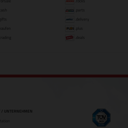
forsale
.rocks
cash
.parts
gifts
.delivery
kaufen
.plus
trading
.deals
 / UNTERNEHMEN
ation