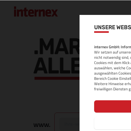
UNSERE WEBS
.MARKET 
internex GmbH: Inform
Wir setzen auf unserer
ALLE INF
nicht notwendig sind, 
Cookies mit dem Klick 
auswählen, welche Coo
ausgewählten Cookies.
Bereich Cookie Einste
Weitere Hinweise erha
freiwilligen Diensten
www.