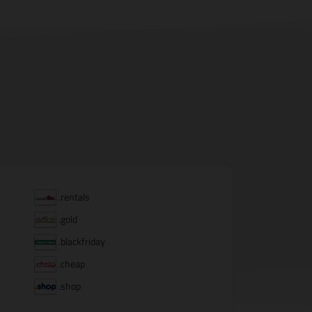
.rentals
.gold
.blackfriday
.cheap
.shop