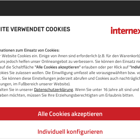
ITE VERWENDET COOKIES
 DOMAIN
ationen zum Einsatz von Cookies:
 Website Cookies ein. Einige von ihnen sind erforderlich (z.B. für den Warenko
OS
uns jedoch helfen unser Onlineangebot zu verbessern. Sie können den Einsatz ni
auf die Schaltfläche
"Alle Cookies akzeptieren"
erlauben oder per Klick auf
"Indiv
kies Sie zulassen wollen. Die Einwilligung umfasst alle vorausgewählten bzw. v
 Sie können diese Einstellungen jederzeit abrufen und Cookies auch nachträgli
llungen, im Fußbereich unserer Website).
lten Sie in unserer
Datenschutzerklärung
. Wenn Sie unter 16 Jahre alt sind un
 geben möchten, müssen Sie Ihre Erziehungsberechtigten um Erlaubnis bitten.
Alle Cookies akzeptieren
Individuell konfigurieren
JETZT DOMAIN PRÜFEN