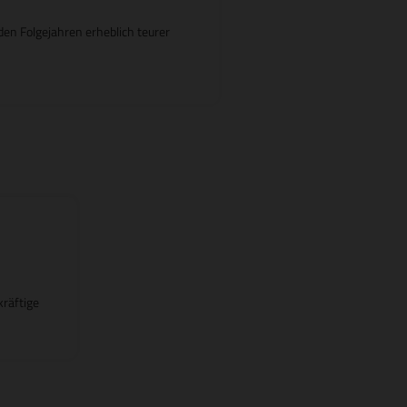
en Folgejahren erheblich teurer
räftige