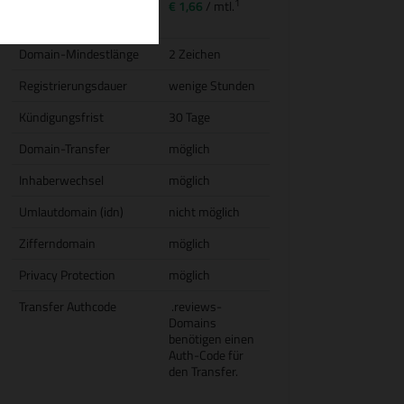
1
Transfer (inkl.
€ 1,66
/ mtl.
Jahresgebühr)
Domain-Mindestlänge
2 Zeichen
Registrierungsdauer
wenige Stunden
Kündigungsfrist
30 Tage
Domain-Transfer
möglich
Inhaberwechsel
möglich
Umlautdomain (idn)
nicht möglich
Zifferndomain
möglich
Privacy Protection
möglich
Transfer Authcode
.reviews-
Domains
benötigen einen
Auth-Code für
den Transfer.