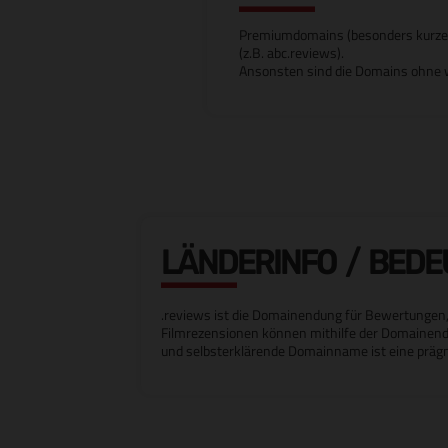
Premiumdomains (besonders kurze od
(z.B. abc.reviews).
Ansonsten sind die Domains ohne w
LÄNDERINFO / BED
.reviews ist die Domainendung für Bewertungen, 
Filmrezensionen können mithilfe der Domainendu
und selbsterklärende Domainname ist eine prä