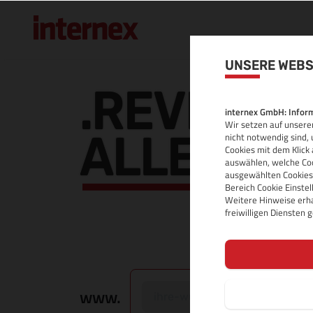
UNSERE WEBS
.REVIEWS
internex GmbH: Inform
Wir setzen auf unserer
ALLE INF
nicht notwendig sind, 
Cookies mit dem Klick 
auswählen, welche Coo
ausgewählten Cookies.
Bereich Cookie Einste
Weitere Hinweise erha
freiwilligen Diensten
www.