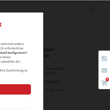
rb) während andere
cht erforderlicher
.reviews Domain-
iduell konfigurieren"
Eigenschaften
on Ihnen
ch abwählen (im
Land/Bezeichnung
International
d Ihre Zustimmung zu
(nTLD)
0
Kategorie
Shopping
1
Preis für
€ 1,66
/ mtl.
Domainregistrierung
Domainlaufzeit
12