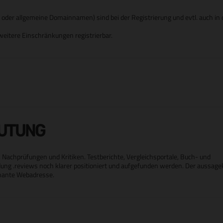
er allgemeine Domainnamen) sind bei der Registrierung und evtl. auch in d
eitere Einschränkungen registrierbar.
EUTUNG
Nachprüfungen und Kritiken. Testberichte, Vergleichsportale, Buch- und
ng .reviews noch klarer positioniert und aufgefunden werden. Der aussagek
gnante Webadresse.