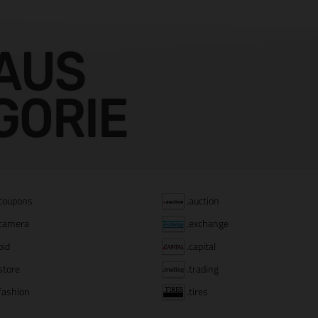
AUS
GORIE
coupons
.auction
camera
.exchange
bid
.capital
store
.trading
fashion
.tires