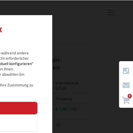
rb) während andere
cht erforderlicher
.gratis Domain-
iduell konfigurieren"
Eigenschaften
on Ihnen
ch abwählen (im
Land/Bezeichnung
International
d Ihre Zustimmung zu
(nTLD)
0
Kategorie
Shopping
1
Preis für
€ 1,66
/ mtl.
Domainregistrierung
Domainlaufzeit
12