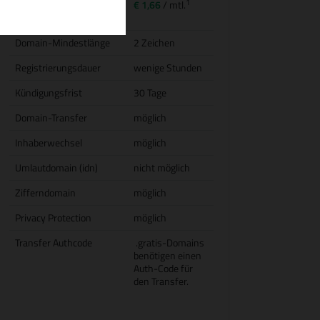
1
Transfer (inkl.
€ 1,66
/ mtl.
Jahresgebühr)
Domain-Mindestlänge
2 Zeichen
Registrierungsdauer
wenige Stunden
Kündigungsfrist
30 Tage
Domain-Transfer
möglich
Inhaberwechsel
möglich
Umlautdomain (idn)
nicht möglich
Zifferndomain
möglich
Privacy Protection
möglich
Transfer Authcode
.gratis-Domains
benötigen einen
Auth-Code für
den Transfer.