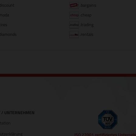
discount
.bargains
moda
.cheap
tires
.trading
diamonds
.rentals
 / UNTERNEHMEN
ation
utzerklärung
ISO 27001 zertifiziertes Unterne