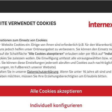
ITE VERWENDET COOKIES
DOMAIN
ationen zum Einsatz von Cookies:
 Website Cookies ein. Einige von ihnen sind erforderlich (z.B. für den Warenko
OS
uns jedoch helfen unser Onlineangebot zu verbessern. Sie können den Einsatz ni
auf die Schaltfläche
"Alle Cookies akzeptieren"
erlauben oder per Klick auf
"Indiv
kies Sie zulassen wollen. Die Einwilligung umfasst alle vorausgewählten bzw. v
 Sie können diese Einstellungen jederzeit abrufen und Cookies auch nachträgli
llungen, im Fußbereich unserer Website).
lten Sie in unserer
Datenschutzerklärung
. Wenn Sie unter 16 Jahre alt sind un
 geben möchten, müssen Sie Ihre Erziehungsberechtigten um Erlaubnis bitten.
Alle Cookies akzeptieren
Individuell konfigurieren
JETZT DOMAIN PRÜFEN