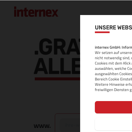
UNSERE WEBS
.GRATIS 
internex GmbH: Inform
Wir setzen auf unserer
ALLE INF
nicht notwendig sind, 
Cookies mit dem Klick 
auswählen, welche Coo
ausgewählten Cookies.
Bereich Cookie Einste
Weitere Hinweise erha
freiwilligen Diensten
www.