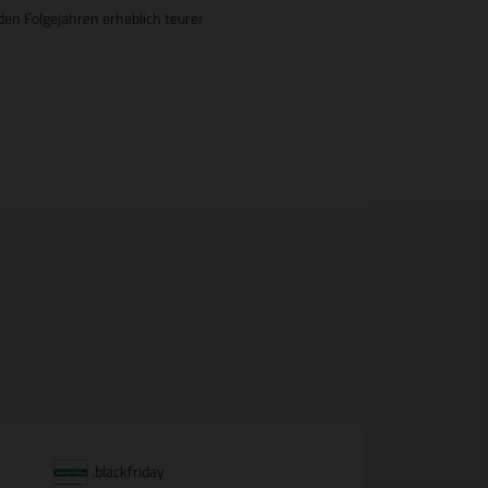
en Folgejahren erheblich teurer
.blackfriday