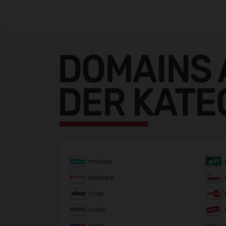
DOMAINS 
DER KATE
.reviews
.
.boutique
.
.shop
.
.credit
.
.cards
.