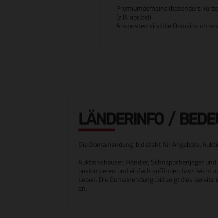
Premiumdomains (besonders kurze od
(z.B. abc.bid).
Ansonsten sind die Domains ohne w
LÄNDERINFO / BED
Die Domainendung .bid steht für Angebote, Aukt
Auktionshäuser, Händler, Schnäppchenjäger und 
positionieren und einfach auffinden bzw. leicht 
Leben. Die Domainendung .bid zeigt dies bereit
an.