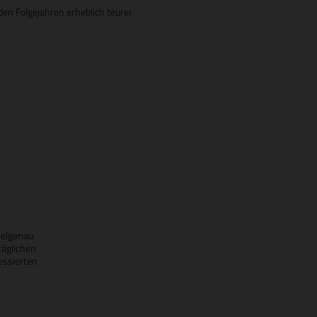
en Folgejahren erheblich teurer
ielgenau
täglichen
essierten