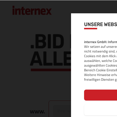
UNSERE WEBS
.BID DOM
internex GmbH: Inform
Wir setzen auf unserer
ALLE INF
nicht notwendig sind, 
Cookies mit dem Klick 
auswählen, welche Coo
ausgewählten Cookies.
Bereich Cookie Einste
Weitere Hinweise erha
freiwilligen Diensten
www.