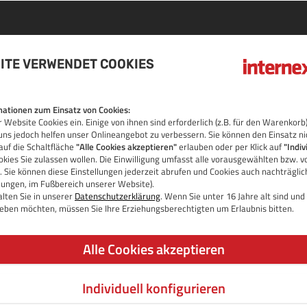
ITE VERWENDET COOKIES
AIN
ationen zum Einsatz von Cookies:
 Website Cookies ein. Einige von ihnen sind erforderlich (z.B. für den Warenko
OS
uns jedoch helfen unser Onlineangebot zu verbessern. Sie können den Einsatz ni
auf die Schaltfläche
"Alle Cookies akzeptieren"
erlauben oder per Klick auf
"Indiv
kies Sie zulassen wollen. Die Einwilligung umfasst alle vorausgewählten bzw. v
 Sie können diese Einstellungen jederzeit abrufen und Cookies auch nachträgli
llungen, im Fußbereich unserer Website).
lten Sie in unserer
Datenschutzerklärung
. Wenn Sie unter 16 Jahre alt sind un
 geben möchten, müssen Sie Ihre Erziehungsberechtigten um Erlaubnis bitten.
Alle Cookies akzeptieren
Individuell konfigurieren
JETZT DOMAIN PRÜFEN