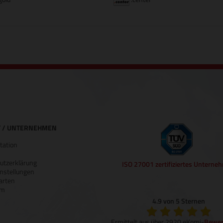
 / UNTERNEHMEN
ation
utzerklärung
ISO 27001 zertifiziertes Unterne
nstellungen
arten
um
4.9 von 5 Sternen
Ermittelt aus über 2920 eKomi-
Bewer