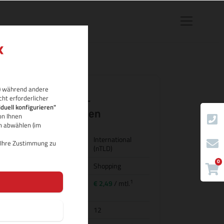
rb) während andere
cht erforderlicher
.bid Domain-
iduell konfigurieren"
Eigenschaften
on Ihnen
ch abwählen (im
Land/Bezeichnung
International
d Ihre Zustimmung zu
(nTLD)
0
Kategorie
Shopping
1
Preis für
€ 2,49
/ mtl.
Domainregistrierung
Domainlaufzeit
12