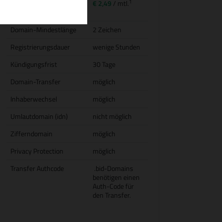
1
Transfer (inkl.
€ 2,49
/ mtl.
Jahresgebühr)
Domain-Mindestlänge
2 Zeichen
Registrierungsdauer
wenige Stunden
Kündigungsfrist
30 Tage
Domain-Transfer
möglich
Inhaberwechsel
möglich
Umlautdomain (idn)
nicht möglich
Zifferndomain
möglich
Privacy Protection
möglich
Transfer Authcode
.bid-Domains
benötigen einen
Auth-Code für
den Transfer.