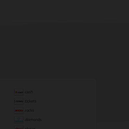
.cash
.tickets
.rocks
.diamonds
.cheap