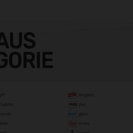
AUS
GORIE
gift
.bargains
coupons
.plus
forsale
.glass
deals
.shoes
gold
.center