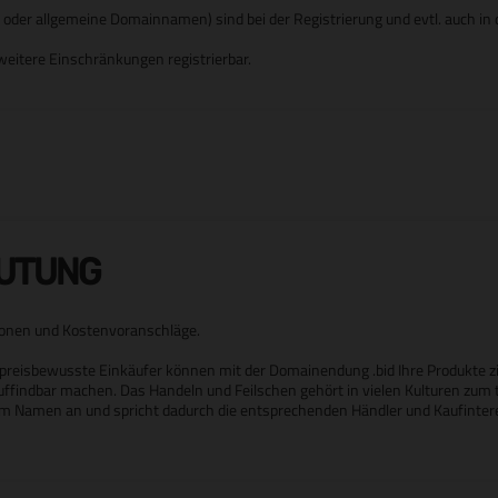
er allgemeine Domainnamen) sind bei der Registrierung und evtl. auch in d
eitere Einschränkungen registrierbar.
EUTUNG
ionen und Kostenvoranschläge.
preisbewusste Einkäufer können mit der Domainendung .bid Ihre Produkte z
auffindbar machen. Das Handeln und Feilschen gehört in vielen Kulturen zum 
s im Namen an und spricht dadurch die entsprechenden Händler und Kaufinter