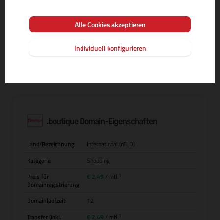
Alle Cookies akzeptieren
MEHR INFOS ZUR DOMAIN-ENDUNG
Individuell konfigurieren
.boutique Domain-Eigenschaften
Land/Bezeichnung
International (nTLD)
Kategorie
Shopping
1
Preis für
€ 2,49
/ mtl.
Domainregistrierung
Domainlaufzeit
12
1
Transfer (inkl.
€ 2,49
/ mtl.