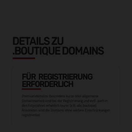
DETAILS ZU
.BOUTIQUE DOMAINS
FÜR REGISTRIERUNG
ERFORDERLICH
Premiumdomains (besonders kurze oder allgemeine
Domainnamen) sind bei der Registrierung und evtl. auch in
den Folgejahren erheblich teurer (z.B. abc.boutique).
Ansonsten sind die Domains ohne weitere Einschränkungen
registrierbar.