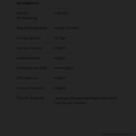
Jahresgebühr)
Domain-
2 Zeichen
Mindestlänge
Registrierungsdauer
wenige Stunden
Kündigungsfrist
30 Tage
Domain-Transfer
möglich
Inhaberwechsel
möglich
Umlautdomain (idn)
nicht möglich
Zifferndomain
möglich
Privacy Protection
möglich
Transfer Authcode
.boutique-Domains benötigen einen Auth-
Code für den Transfer.
1
Preise sind exklusive USt.