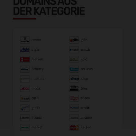
DOMAINS AUS
DER KATEGORIE
.center
.gifts
.style
.watch
.fashion
.gold
.delivery
.reviews
.markets
.shop
.moda
.tires
.cash
.shoes
.gratis
.credit
.tickets
.auction
.market
.kaufen