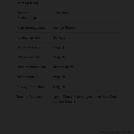
Jahresgebühr)
Domain-
2 Zeichen
Mindestlänge
Registrierungsdauer
wenige Stunden
Kündigungsfrist
30 Tage
Domain-Transfer
möglich
Inhaberwechsel
möglich
Umlautdomain (idn)
nicht möglich
Zifferndomain
möglich
Privacy Protection
möglich
Transfer Authcode
.gold-Domains benötigen einen Auth-Code
für den Transfer.
1
Preise sind exklusive USt.