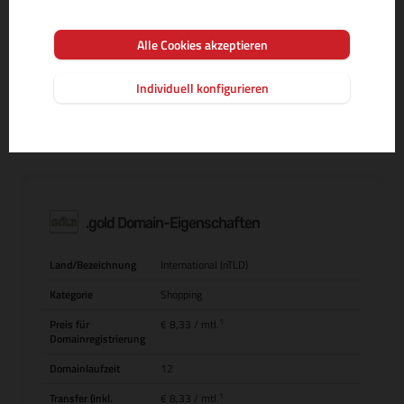
Alle Cookies akzeptieren
MEHR INFOS ZUR DOMAIN-ENDUNG
Individuell konfigurieren
.gold Domain-Eigenschaften
Land/Bezeichnung
International (nTLD)
Kategorie
Shopping
1
Preis für
€ 8,33
/ mtl.
Domainregistrierung
Domainlaufzeit
12
1
Transfer (inkl.
€ 8,33
/ mtl.