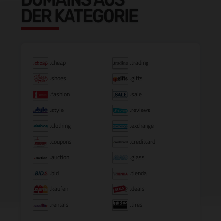
DER KATEGORIE
.cheap
.trading
.shoes
.gifts
.fashion
.sale
.style
.reviews
.clothing
.exchange
.coupons
.creditcard
.auction
.glass
.bid
.tienda
.kaufen
.deals
.rentals
.tires