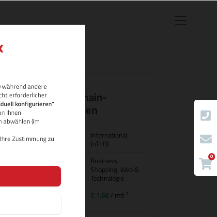
rb) während andere
cht erforderlicher
.trading Domain-
iduell konfigurieren"
Eigenschaften
on Ihnen
ch abwählen (im
Land/Bezeichnung
International
d Ihre Zustimmung zu
(nTLD)
0
Kategorie
Business,
Shopping, Web &
Technologie
1
Preis für
€ 1,66
/ mtl.
Domainregistrierung