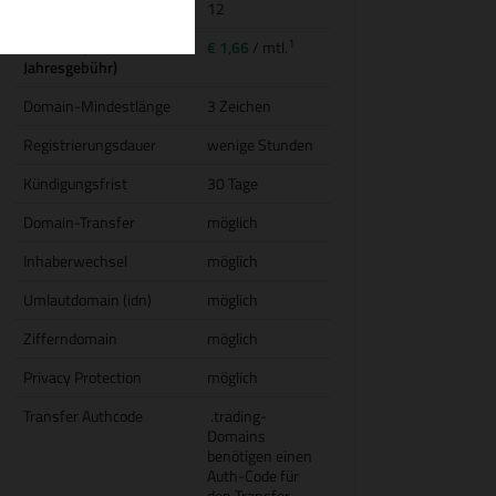
Domainlaufzeit
12
1
Transfer (inkl.
€ 1,66
/ mtl.
Jahresgebühr)
Domain-Mindestlänge
3 Zeichen
Registrierungsdauer
wenige Stunden
Kündigungsfrist
30 Tage
Domain-Transfer
möglich
Inhaberwechsel
möglich
Umlautdomain (idn)
möglich
Zifferndomain
möglich
Privacy Protection
möglich
Transfer Authcode
.trading-
Domains
benötigen einen
Auth-Code für
den Transfer.