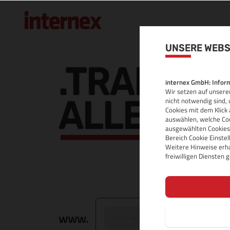
UNSERE WEBS
.TRADING
internex GmbH: Inform
Wir setzen auf unserer
ALLE INF
nicht notwendig sind, 
Cookies mit dem Klick 
auswählen, welche Coo
ausgewählten Cookies.
Bereich Cookie Einste
Weitere Hinweise erha
freiwilligen Diensten
www.