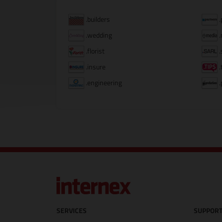
.builders
.
.wedding
.
.florist
.
.insure
.
.engineering
.
SERVICES
SUPPORT