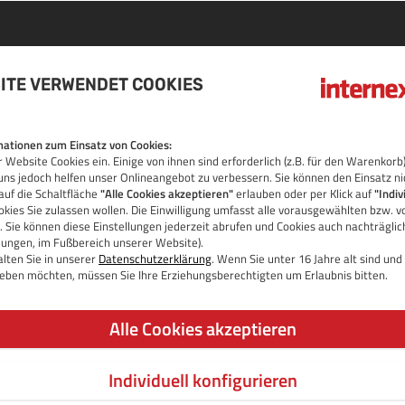
ITE VERWENDET COOKIES
 DOMAIN
ationen zum Einsatz von Cookies:
 Website Cookies ein. Einige von ihnen sind erforderlich (z.B. für den Warenko
OS
uns jedoch helfen unser Onlineangebot zu verbessern. Sie können den Einsatz ni
auf die Schaltfläche
"Alle Cookies akzeptieren"
erlauben oder per Klick auf
"Indiv
kies Sie zulassen wollen. Die Einwilligung umfasst alle vorausgewählten bzw. v
 Sie können diese Einstellungen jederzeit abrufen und Cookies auch nachträgli
llungen, im Fußbereich unserer Website).
lten Sie in unserer
Datenschutzerklärung
. Wenn Sie unter 16 Jahre alt sind un
 geben möchten, müssen Sie Ihre Erziehungsberechtigten um Erlaubnis bitten.
Alle Cookies akzeptieren
Individuell konfigurieren
JETZT DOMAIN PRÜFEN