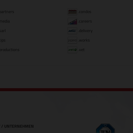
partners
.condos
media
.careers
sarl
.delivery
tips
.works
productions
.vet
 / UNTERNEHMEN