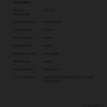
Jahresgebühr)
Domain-
3 Zeichen
Mindestlänge
Registrierungsdauer
wenige Stunden
Kündigungsfrist
30 Tage
Domain-Transfer
möglich
Inhaberwechsel
möglich
Umlautdomain (idn)
nicht möglich
Zifferndomain
möglich
Privacy Protection
nicht möglich
Transfer Authcode
.bet-Domains benötigen einen Auth-Code
für den Transfer.
1
Preise sind exklusive USt.