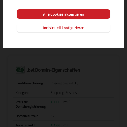
Alle Cookies akzeptieren
MEHR INFOS ZUR DOMAIN-ENDUNG
Individuell konfigurieren
.bet Domain-Eigenschaften
Land/Bezeichnung
International (nTLD)
Kategorie
Shopping, Business
1
Preis für
€ 1,66
/ mtl.
Domainregistrierung
Domainlaufzeit
12
1
Transfer (inkl.
€ 1,66
/ mtl.