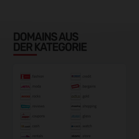
DOMAINS AUS
DER KATEGORIE
.fashion
.credit
.moda
.bargains
.rocks
.gold
.reviews
.shopping
.coupons
.glass
.cash
.watch
.rentals
.store