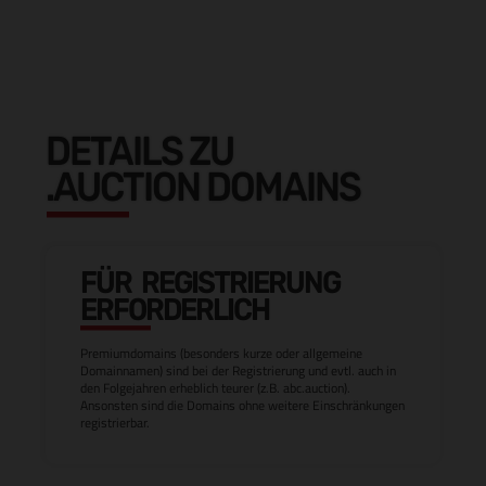
DETAILS ZU
.AUCTION DOMAINS
FÜR REGISTRIERUNG
ERFORDERLICH
Premiumdomains (besonders kurze oder allgemeine
Domainnamen) sind bei der Registrierung und evtl. auch in
den Folgejahren erheblich teurer (z.B. abc.auction).
Ansonsten sind die Domains ohne weitere Einschränkungen
registrierbar.