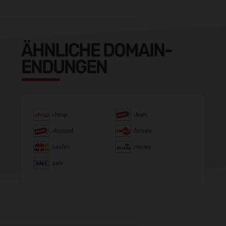
ÄHNLICHE DOMAIN-
ENDUNGEN
.cheap
.deals
.discount
.forsale
.kaufen
.money
.sale