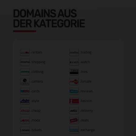
DOMAINS AUS
DER KATEGORIE
.rentals
.trading
.shopping
.watch
.clothing
.tires
.camera
.forsale
.cards
.reviews
.style
.fashion
.cheap
.delivery
.moda
.deals
.tickets
.exchange