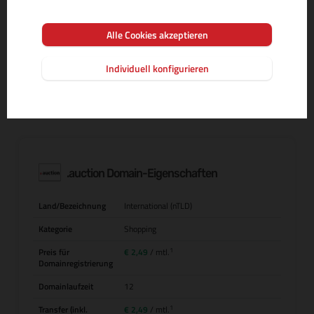
Alle Cookies akzeptieren
MEHR INFOS ZUR DOMAIN-ENDUNG
Individuell konfigurieren
.auction Domain-Eigenschaften
Land/Bezeichnung
International (nTLD)
Kategorie
Shopping
1
Preis für
€ 2,49
/ mtl.
Domainregistrierung
Domainlaufzeit
12
1
Transfer (inkl.
€ 2,49
/ mtl.