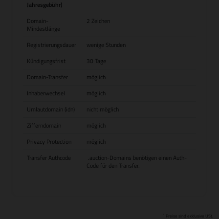
Jahresgebühr)
Domain-
2 Zeichen
Mindestlänge
Registrierungsdauer
wenige Stunden
Kündigungsfrist
30 Tage
Domain-Transfer
möglich
Inhaberwechsel
möglich
Umlautdomain (idn)
nicht möglich
Zifferndomain
möglich
Privacy Protection
möglich
Transfer Authcode
.auction-Domains benötigen einen Auth-
Code für den Transfer.
1
Preise sind exklusive USt.