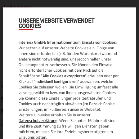
UNSERE WEBSITE VERWENDET
COOKIES
DOMAINS DER
internex GmbH: Informationen zum Einsatz von Cookies:
KATEGORIE HOBBY &
Wir setzen auf unserer Website Cookies ein. Einige von
ihnen sind erforderlich (z.B. für den Warenkorb) während
FREIZEIT
andere nicht notwendig sind, uns jedoch helfen unser
Onlineangebot zu verbessern. Sie können den Einsatz
nicht erforderlicher Cookies mit dem Klick auf die
Schaltfläche
"Alle Cookies akzeptieren"
erlauben oder per
Klick auf
"Individuell konfigurieren"
auswählen, welche
International (nTLD)
.training
Cookies Sie zulassen wollen. Die Einwilligung umfasst alle
vorausgewählten bzw. von Ihnen ausgewählten Cookies.
International (nTLD)
Sie können diese Einstellungen jederzeit abrufen und
.juegos
Cookies auch nachträglich abwählen (im Bereich Cookie
International (nTLD)
Einstellungen, im Fußbereich unserer Website).
.photo
Weitere Hinweise erhalten Sie in unserer
Datenschutzerklärung
. Wenn Sie unter 16 Jahre alt sind
International (nTLD)
.photography
und Ihre Zustimmung zu freiwilligen Diensten geben
möchten, müssen Sie Ihre Erziehungsberechtigten um
International (nTLD)
.racing
Erlaubnis bitten.