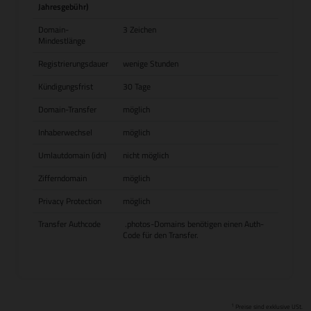
Jahresgebühr)
Domain-
3 Zeichen
Mindestlänge
Registrierungsdauer
wenige Stunden
Kündigungsfrist
30 Tage
Domain-Transfer
möglich
Inhaberwechsel
möglich
Umlautdomain (idn)
nicht möglich
Zifferndomain
möglich
Privacy Protection
möglich
Transfer Authcode
.photos-Domains benötigen einen Auth-
Code für den Transfer.
1
Preise sind exklusive USt.