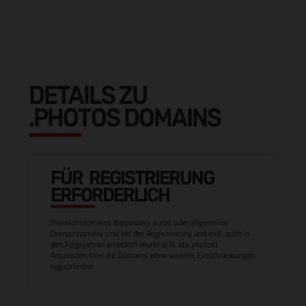
DETAILS ZU
.PHOTOS DOMAINS
FÜR REGISTRIERUNG
ERFORDERLICH
Premiumdomains (besonders kurze oder allgemeine
Domainnamen) sind bei der Registrierung und evtl. auch in
den Folgejahren erheblich teurer (z.B. abc.photos).
Ansonsten sind die Domains ohne weitere Einschränkungen
registrierbar.