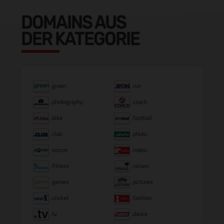
DOMAINS AUS
DER KATEGORIE
.green
.run
.photography
.coach
.bike
.football
.club
.photo
.soccer
.rodeo
.fitness
.reisen
.games
.pictures
.cricket
.fashion
.tv
.dance