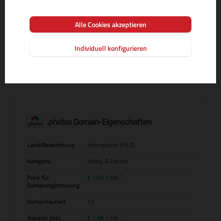
Alle Cookies akzeptieren
MEHR INFOS ZUR DOMAIN-ENDUNG
Individuell konfigurieren
.photos Domain-Eigenschaften
Land/Bezeichnung
International (nTLD)
Kategorie
Hobby & Freizeit
1
Preis für
€ 1,66
/ mtl.
Domainregistrierung
Domainlaufzeit
12
1
Transfer (inkl.
€ 1,66
/ mtl.