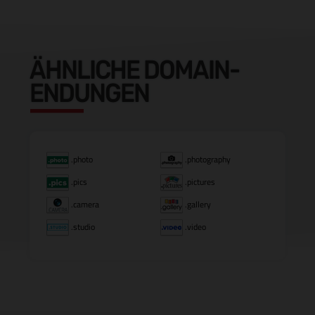
ÄHNLICHE DOMAIN-
ENDUNGEN
.photo
.photography
.pics
.pictures
.camera
.gallery
.studio
.video