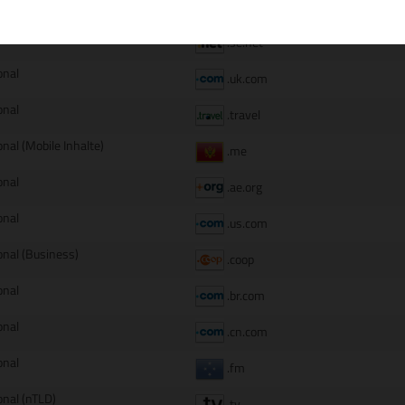
onal
.jpn.com
onal
.se.net
onal
.uk.com
onal
.travel
onal (Mobile Inhalte)
.me
onal
.ae.org
onal
.us.com
onal (Business)
.coop
onal
.br.com
onal
.cn.com
onal
.fm
onal (nTLD)
.tv