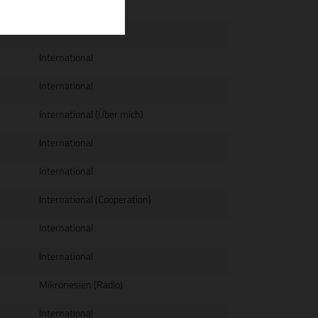
International
International
International
International
International (Über mich)
International
International
International (Cooperation)
International
International
Mikronesien (Radio)
International