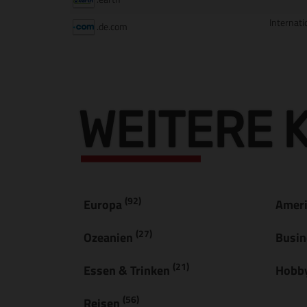
Internati
.de.com
WEITERE 
(92)
Europa
Amer
(27)
Ozeanien
Busi
(21)
Essen & Trinken
Hobby
(56)
Reisen