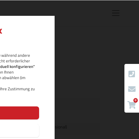
rb) während andere
ONAL
cht erforderlicher
iduell konfigurieren"
on Ihnen
ch abwählen (im
d Ihre Zustimmung zu
0
International
International
International (Professional)