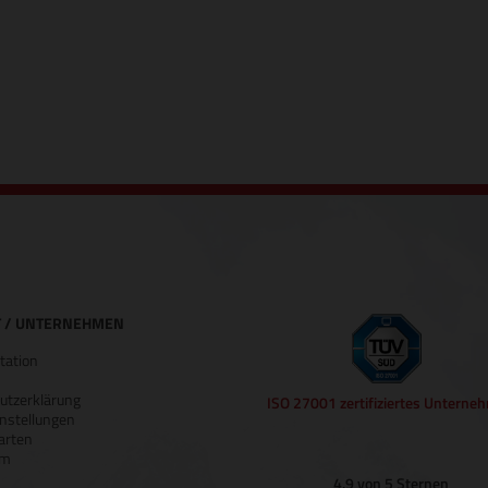
 / UNTERNEHMEN
ation
utzerklärung
ISO 27001 zertifiziertes Unterne
nstellungen
arten
um
4.9 von 5 Sternen