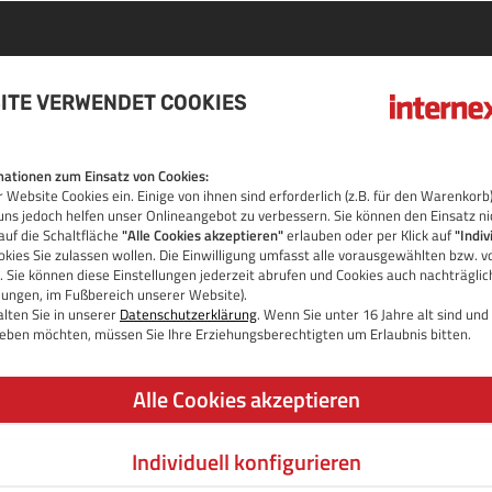
ITE VERWENDET COOKIES
DER
ationen zum Einsatz von Cookies:
 Website Cookies ein. Einige von ihnen sind erforderlich (z.B. für den Warenko
E INTERNATI
uns jedoch helfen unser Onlineangebot zu verbessern. Sie können den Einsatz ni
auf die Schaltfläche
"Alle Cookies akzeptieren"
erlauben oder per Klick auf
"Indiv
kies Sie zulassen wollen. Die Einwilligung umfasst alle vorausgewählten bzw. v
 Sie können diese Einstellungen jederzeit abrufen und Cookies auch nachträgli
llungen, im Fußbereich unserer Website).
lten Sie in unserer
Datenschutzerklärung
. Wenn Sie unter 16 Jahre alt sind un
 geben möchten, müssen Sie Ihre Erziehungsberechtigten um Erlaubnis bitten.
onal
.com
Alle Cookies akzeptieren
onal
.eu.com
onal
.pro
Individuell konfigurieren