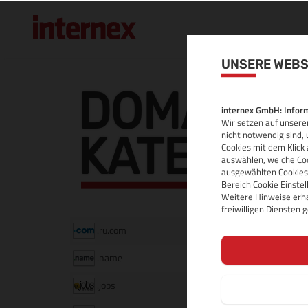
UNSERE WEBS
DOMAINS 
internex GmbH: Inform
Wir setzen auf unserer
KATEGORI
nicht notwendig sind, 
Cookies mit dem Klick 
auswählen, welche Coo
ausgewählten Cookies.
Bereich Cookie Einste
Weitere Hinweise erha
freiwilligen Diensten
Internati
.ru.com
Internati
.name
Internati
.jobs