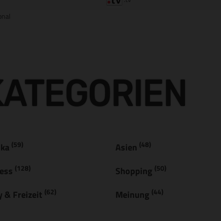
onal
KATEGORIEN
(59)
(48)
ika
Asien
(128)
(50)
ness
Shopping
(62)
(44)
 & Freizeit
Meinung