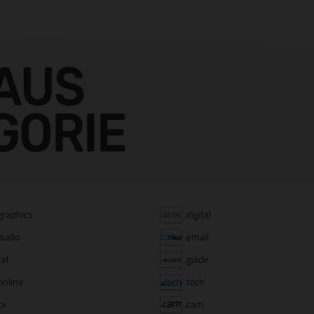
AUS
GORIE
graphics
.digital
audio
.email
tel
.guide
online
.tech
tv
.cam