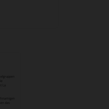
selgruppen
ie
t La
ichnamigen
men das