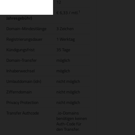
Domainlaufzeit
12
1
Transfer (inkl.
€ 6,33
/ mtl.
Jahresgebühr)
Domain-Mindestlänge
3 Zeichen
Registrierungsdauer
1 Werktag
Kündigungsfrist
35 Tage
Domain-Transfer
möglich
Inhaberwechsel
möglich
Umlautdomain (idn)
nicht möglich
Zifferndomain
nicht möglich
Privacy Protection
nicht möglich
Transfer Authcode
.io-Domains
benötigen keinen
Auth-Code für
den Transfer.