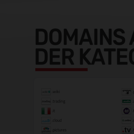
DOMAINS 
DER KATE
.wiki
.
.trading
.
.it
.
.cloud
.
.pictures
.