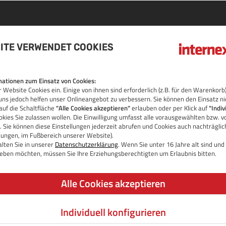
ITE VERWENDET COOKIES
N
ationen zum Einsatz von Cookies:
 Website Cookies ein. Einige von ihnen sind erforderlich (z.B. für den Warenko
OS
uns jedoch helfen unser Onlineangebot zu verbessern. Sie können den Einsatz ni
auf die Schaltfläche
"Alle Cookies akzeptieren"
erlauben oder per Klick auf
"Indiv
kies Sie zulassen wollen. Die Einwilligung umfasst alle vorausgewählten bzw. v
 Sie können diese Einstellungen jederzeit abrufen und Cookies auch nachträgli
llungen, im Fußbereich unserer Website).
lten Sie in unserer
Datenschutzerklärung
. Wenn Sie unter 16 Jahre alt sind un
 geben möchten, müssen Sie Ihre Erziehungsberechtigten um Erlaubnis bitten.
Alle Cookies akzeptieren
Individuell konfigurieren
JETZT DOMAIN PRÜFEN