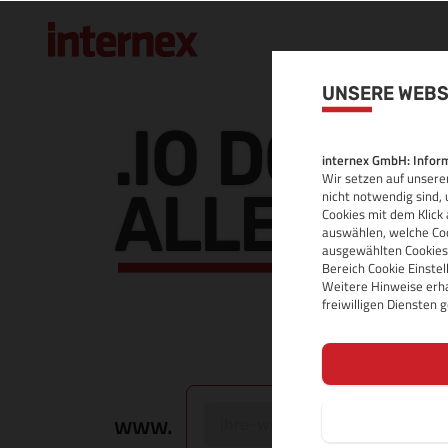
UNSERE WEBS
.IO DOMAI
internex GmbH: Inform
Wir setzen auf unserer
ALLE INF
nicht notwendig sind, 
Cookies mit dem Klick 
auswählen, welche Coo
ausgewählten Cookies.
Bereich Cookie Einste
Weitere Hinweise erha
freiwilligen Diensten
www.