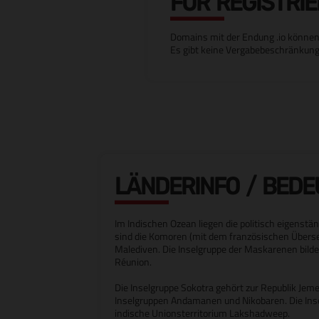
FÜR REGISTRI
Domains mit der Endung .io können 
Es gibt keine Vergabebeschränkung
LÄNDERINFO / BED
Im Indischen Ozean liegen die politisch eigenst
sind die Komoren (mit dem französischen Überse
Malediven. Die Inselgruppe der Maskarenen bild
Réunion.
Die Inselgruppe Sokotra gehört zur Republik Je
Inselgruppen Andamanen und Nikobaren. Die Ins
indische Unionsterritorium Lakshadweep.