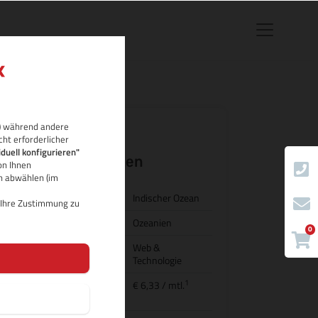
rb) während andere
cht erforderlicher
.io Domain-
iduell konfigurieren"
Eigenschaften
on Ihnen
ch abwählen (im
Land/Bezeichnung
Indischer Ozean
d Ihre Zustimmung zu
Region
Ozeanien
0
Kategorie
Web &
Technologie
1
Preis für
€ 6,33
/ mtl.
Domainregistrierung