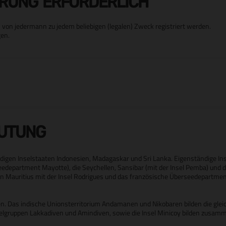
ERUNG ERFORDERLICH
von jedermann zu jedem beliebigen (legalen) Zweck registriert werden.
en.
EUTUNG
ändigen Inselstaaten Indonesien, Madagaskar und Sri Lanka. Eigenständige In
edepartment Mayotte), die Seychellen, Sansibar (mit der Insel Pemba) und d
en Mauritius mit der Insel Rodrigues und das französische Überseedepartmen
men. Das indische Unionsterritorium Andamanen und Nikobaren bilden die gle
elgruppen Lakkadiven und Amindiven, sowie die Insel Minicoy bilden zusam