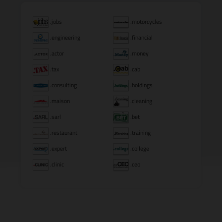
.jobs
.motorcycles
.engineering
.financial
.actor
.money
.tax
.cab
.consulting
.holdings
.maison
.cleaning
.sarl
.bet
.restaurant
.training
.expert
.college
.clinic
.ceo