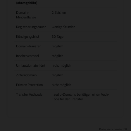
Jahresgebühr)
Domain-
2 Zeichen
Mindestlänge
Registrierungsdauer
wenige Stunden
Kündigungsfrist
30 Tage
Domain-Transfer
möglich
Inhaberwechsel
möglich
Umlautdomain (idn)
nicht möglich
Zifferndomain
möglich
Privacy Protection
nicht möglich
Transfer Authcode
.audio-Domains benötigen einen Auth-
Code für den Transfer.
1
Preise sind exklusive USt.