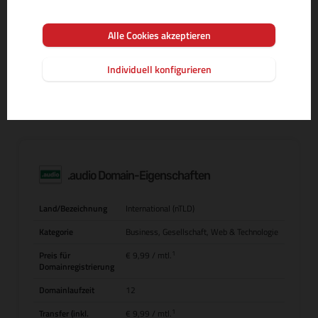
Alle Cookies akzeptieren
MEHR INFOS ZUR DOMAIN-ENDUNG
Individuell konfigurieren
.audio Domain-Eigenschaften
Land/Bezeichnung
International (nTLD)
Kategorie
Business, Gesellschaft, Web & Technologie
1
Preis für
€ 9,99
/ mtl.
Domainregistrierung
Domainlaufzeit
12
1
Transfer (inkl.
€ 9,99
/ mtl.