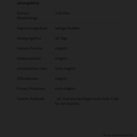
Jahresgebühr)
Domain-
3 Zeichen
Mindestlänge
Registrierungsdauer
wenige Stunden
Kündigungsfrist
30 Tage
Domain-Transfer
möglich
Inhaberwechsel
möglich
Umlautdomain (idn)
nicht möglich
Zifferndomain
möglich
Privacy Protection
nicht möglich
Transfer Authcode
.art-Domains benötigen einen Auth-Code
für den Transfer.
1
Preise sind exklusive USt.