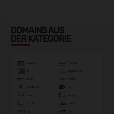
DOMAINS AUS
DER KATEGORIE
.condos
.finance
.dj
.engineering
.audio
.claims
.apartments
.biz
.solar
.supply
.florist
.rehab
.org
.ceo