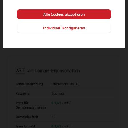
Alle Cookies akzeptieren
MEHR INFOS ZUR DOMAIN-ENDUNG
Individuell konfigurieren
.art Domain-Eigenschaften
Land/Bezeichnung
International (nTLD)
Kategorie
Business
1
Preis für
€ 1,41
/ mtl.
Domainregistrierung
Domainlaufzeit
12
1
Transfer (inkl.
€ 1,41
/ mtl.