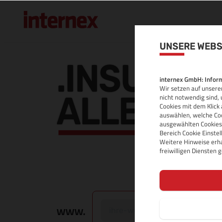
UNSERE WEBS
.INSURE 
internex GmbH: Inform
Wir setzen auf unserer
ALLE INF
nicht notwendig sind, 
Cookies mit dem Klick 
auswählen, welche Coo
ausgewählten Cookies.
Bereich Cookie Einste
Weitere Hinweise erha
freiwilligen Diensten
www.