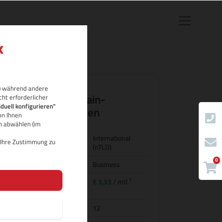
rb) während andere
cht erforderlicher
.insure Domain-
iduell konfigurieren"
Eigenschaften
on Ihnen
ch abwählen (im
Land/Bezeichnung
International
d Ihre Zustimmung zu
(nTLD)
0
Kategorie
Business
1
Preis für
€ 3,33
/ mtl.
Domainregistrierung
Domainlaufzeit
12