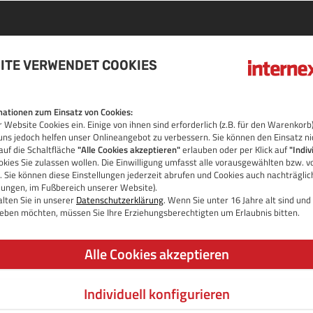
ITE VERWENDET COOKIES
DOMAIN
ationen zum Einsatz von Cookies:
 Website Cookies ein. Einige von ihnen sind erforderlich (z.B. für den Warenko
OS
uns jedoch helfen unser Onlineangebot zu verbessern. Sie können den Einsatz ni
auf die Schaltfläche
"Alle Cookies akzeptieren"
erlauben oder per Klick auf
"Indiv
kies Sie zulassen wollen. Die Einwilligung umfasst alle vorausgewählten bzw. v
 Sie können diese Einstellungen jederzeit abrufen und Cookies auch nachträgli
llungen, im Fußbereich unserer Website).
lten Sie in unserer
Datenschutzerklärung
. Wenn Sie unter 16 Jahre alt sind un
 geben möchten, müssen Sie Ihre Erziehungsberechtigten um Erlaubnis bitten.
Alle Cookies akzeptieren
Individuell konfigurieren
JETZT DOMAIN PRÜFEN