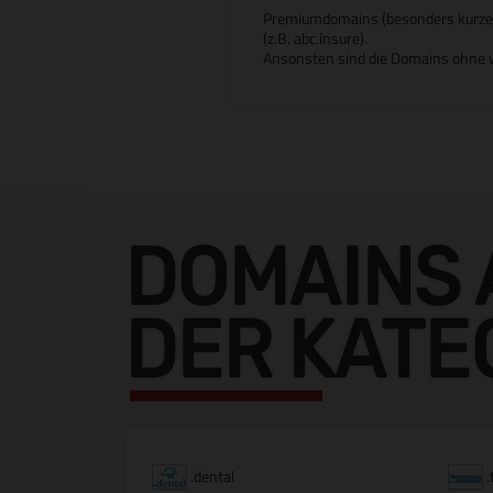
Premiumdomains (besonders kurze od
(z.B. abc.insure).
Ansonsten sind die Domains ohne w
DOMAINS 
DER KATE
.dental
.