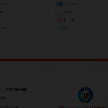
music
.industries
biz
.career
cafe
.limited
florist
.archi
 / UNTERNEHMEN
ation
utzerklärung
ISO 27001 zertifiziertes Unterne