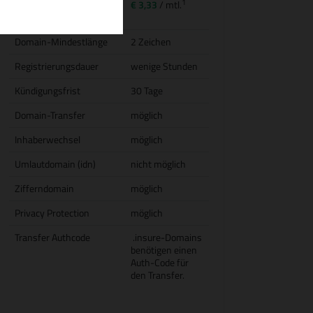
1
Transfer (inkl.
€ 3,33
/ mtl.
Jahresgebühr)
Domain-Mindestlänge
2 Zeichen
Registrierungsdauer
wenige Stunden
Kündigungsfrist
30 Tage
Domain-Transfer
möglich
Inhaberwechsel
möglich
Umlautdomain (idn)
nicht möglich
Zifferndomain
möglich
Privacy Protection
möglich
Transfer Authcode
.insure-Domains
benötigen einen
Auth-Code für
den Transfer.