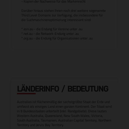
- Kopien der Nachweise für das Markenrecht
Darüber hinaus stehen Ihnen noch drei weitere sogenannte
Third Level Domains zur Verfügung, die insbesondere für
die Suchmaschinenoptimierung interessant sind:
*.asn.au - die Endung für Vereine unter .au
*.net.au - die Network-Endung unter .au
*.org.au - die Endung für Organisationen unter .au
LÄNDERINFO / BEDEUTUNG
Australien ist flächenmäßig der sechstgrößte Staat der Erde und
umfasst als einziges Land einen ganzen Kontinent. Der Staat wird
in 9 Bundesstaaten unterteilt (inkl. Randgebiete). Diese lauten:
Western Australia, Queensland, New South Wales, Victoria,
South Australia, Tasmanien, Australian Capital Territory, Northern
Territory und Jervis Bay Territory.