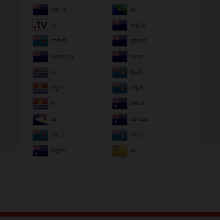
.net.nz
.cx
.tv
.org.nz
.com.fj
.gen.nz
.school.nz
.co.nz
.io
.biz.fj
.org.ki
.org.fj
.ki
.net.au
.as
.asn.au
.net.fj
.info.fj
.org.au
.nu