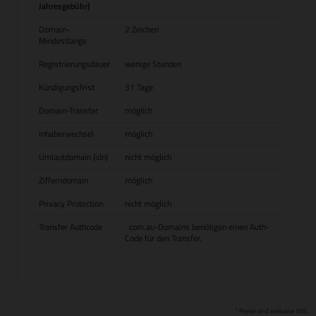
Jahresgebühr)
Domain-
2 Zeichen
Mindestlänge
Registrierungsdauer
wenige Stunden
Kündigungsfrist
31 Tage
Domain-Transfer
möglich
Inhaberwechsel
möglich
Umlautdomain (idn)
nicht möglich
Zifferndomain
möglich
Privacy Protection
nicht möglich
Transfer Authcode
.com.au-Domains benötigen einen Auth-
Code für den Transfer.
1
Preise sind exklusive USt.