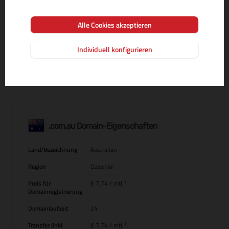
Alle Cookies akzeptieren
MEHR INFOS ZUR DOMAIN-ENDUNG
Individuell konfigurieren
.com.au Domain-Eigenschaften
Land/Bezeichnung
Australien
Region
Ozeanien
1
Preis für
€ 7,74
/ mtl.
Domainregistrierung
Domainlaufzeit
24
1
Transfer (inkl.
€ 7,74
/ mtl.