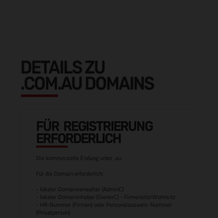
DETAILS ZU
.COM.AU DOMAINS
FÜR REGISTRIERUNG
ERFORDERLICH
Die kommerzielle Endung unter .au.
Für die Domain erforderlich:
- lokaler Domainverwalter (AdminC)
- lokaler Domaininhaber (OwnerC) - Firmensitz/Wohnsitz
- HR-Nummer (Firmen) oder Personalausweis-Nummer
(Privatperson)