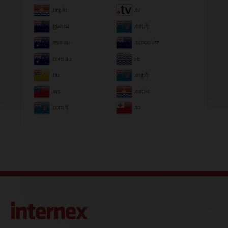
.org.ki
.tv
.gen.nz
.net.fj
.asn.au
.school.nz
.com.au
.io
.nu
.org.fj
.ws
.net.ki
.com.fj
.to