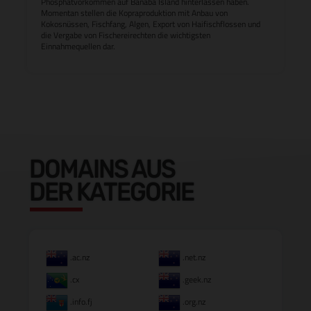
Phosphatvorkommen auf Banaba Island hinterlassen haben.
Momentan stellen die Kopraproduktion mit Anbau von
Kokosnüssen, Fischfang, Algen, Export von Haifischflossen und
die Vergabe von Fischereirechten die wichtigsten
Einnahmequellen dar.
DOMAINS AUS
DER KATEGORIE
.ac.nz
.net.nz
.cx
.geek.nz
.info.fj
.org.nz