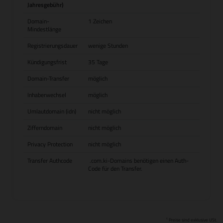
Jahresgebühr)
Domain-
1 Zeichen
Mindestlänge
Registrierungsdauer
wenige Stunden
Kündigungsfrist
35 Tage
Domain-Transfer
möglich
Inhaberwechsel
möglich
Umlautdomain (idn)
nicht möglich
Zifferndomain
nicht möglich
Privacy Protection
nicht möglich
Transfer Authcode
.com.ki-Domains benötigen einen Auth-
Code für den Transfer.
1
Preise sind exklusive USt.