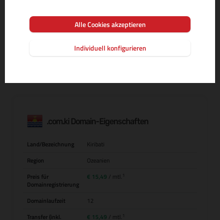
Alle Cookies akzeptieren
MEHR INFOS ZUR DOMAIN-ENDUNG
Individuell konfigurieren
.com.ki Domain-Eigenschaften
Land/Bezeichnung
Kiribati
Region
Ozeanien
1
Preis für
€ 15,49
/ mtl.
Domainregistrierung
Domainlaufzeit
12
1
Transfer (inkl.
€ 15,49
/ mtl.