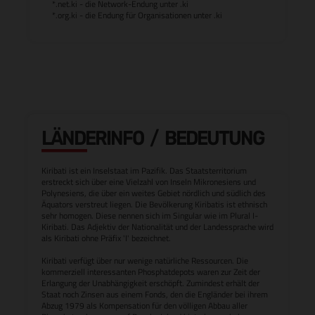
*.net.ki - die Network-Endung unter .ki
*.org.ki - die Endung für Organisationen unter .ki
LÄNDERINFO / BEDEUTUNG
Kiribati ist ein Inselstaat im Pazifik. Das Staatsterritorium
erstreckt sich über eine Vielzahl von Inseln Mikronesiens und
Polynesiens, die über ein weites Gebiet nördlich und südlich des
Äquators verstreut liegen. Die Bevölkerung Kiribatis ist ethnisch
sehr homogen. Diese nennen sich im Singular wie im Plural I-
Kiribati. Das Adjektiv der Nationalität und der Landessprache wird
als Kiribati ohne Präfix 'I' bezeichnet.
Kiribati verfügt über nur wenige natürliche Ressourcen. Die
kommerziell interessanten Phosphatdepots waren zur Zeit der
Erlangung der Unabhängigkeit erschöpft. Zumindest erhält der
Staat noch Zinsen aus einem Fonds, den die Engländer bei ihrem
Abzug 1979 als Kompensation für den völligen Abbau aller