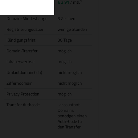
1
Transfer (inkl.
€ 2,91
/ mtl.
Jahresgebühr)
Domain-Mindestlänge
3 Zeichen
Registrierungsdauer
wenige Stunden
Kündigungsfrist
30 Tage
Domain-Transfer
möglich
Inhaberwechsel
möglich
Umlautdomain (idn)
nicht möglich
Zifferndomain
nicht möglich
Privacy Protection
möglich
Transfer Authcode
.accountant-
Domains
benötigen einen
Auth-Code für
den Transfer.