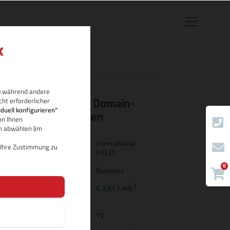
rb) während andere
cht erforderlicher
.accountant Domain-
iduell konfigurieren"
Eigenschaften
on Ihnen
ch abwählen (im
Land/Bezeichnung
International
d Ihre Zustimmung zu
(nTLD)
0
Kategorie
Business
1
Preis für
€ 2,91
/ mtl.
Domainregistrierung
Domainlaufzeit
12