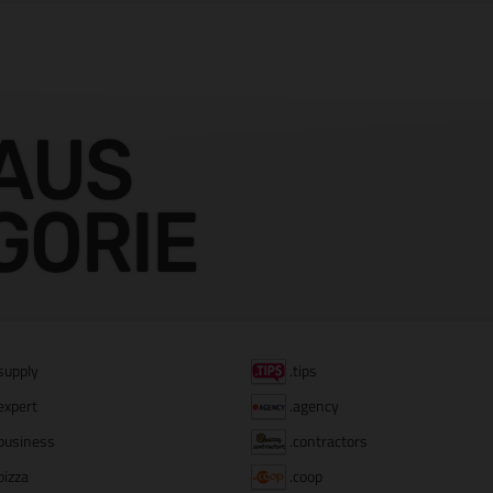
AUS
GORIE
supply
.tips
expert
.agency
business
.contractors
pizza
.coop