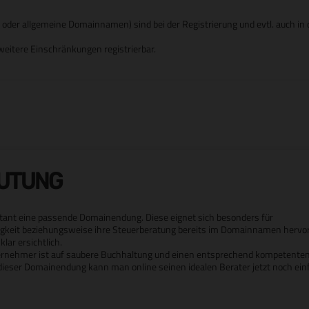
er allgemeine Domainnamen) sind bei der Registrierung und evtl. auch in d
eitere Einschränkungen registrierbar.
EUTUNG
ntant eine passende Domainendung. Diese eignet sich besonders für
ätigkeit beziehungsweise ihre Steuerberatung bereits im Domainnamen herv
lar ersichtlich.
rnehmer ist auf saubere Buchhaltung und einen entsprechend kompetente
dieser Domainendung kann man online seinen idealen Berater jetzt noch ein