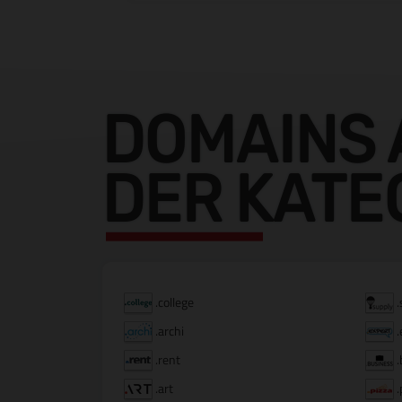
DOMAINS 
DER KATE
.college
.
.archi
.
.rent
.
.art
.