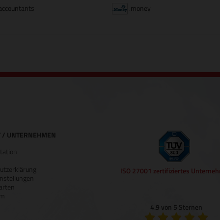
accountants
.money
 / UNTERNEHMEN
ation
utzerklärung
ISO 27001 zertifiziertes Unterne
nstellungen
arten
um
4.9 von 5 Sternen