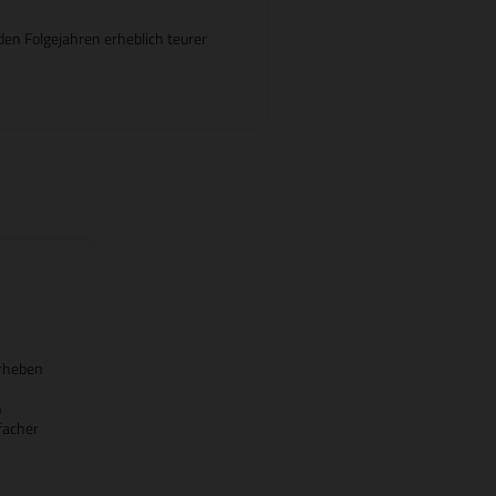
en Folgejahren erheblich teurer
orheben
n
facher