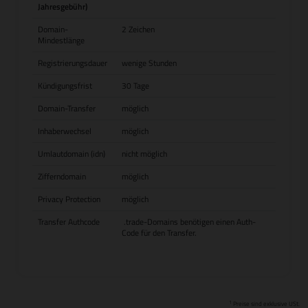
Jahresgebühr)
Domain-
2 Zeichen
Mindestlänge
Registrierungsdauer
wenige Stunden
Kündigungsfrist
30 Tage
Domain-Transfer
möglich
Inhaberwechsel
möglich
Umlautdomain (idn)
nicht möglich
Zifferndomain
möglich
Privacy Protection
möglich
Transfer Authcode
.trade-Domains benötigen einen Auth-
Code für den Transfer.
1
Preise sind exklusive USt.