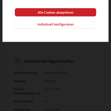
Alle Cookies akzeptieren
MEHR INFOS ZUR DOMAIN-ENDUNG
Individuell konfigurieren
.trade Domain-Eigenschaften
Land/Bezeichnung
International (nTLD)
Kategorie
Business
1
Preis für
€ 2,49
/ mtl.
Domainregistrierung
Domainlaufzeit
12
1
Transfer (inkl.
€ 2,49
/ mtl.