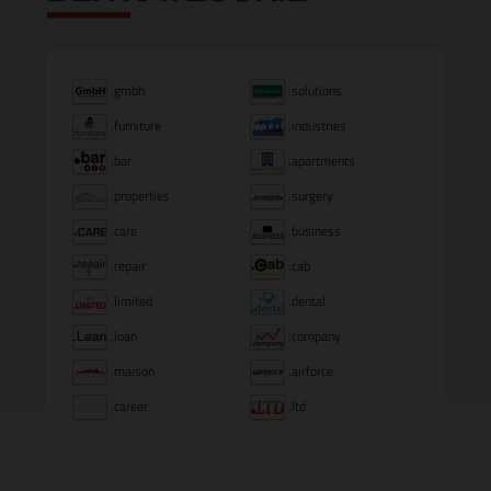
.gmbh
.solutions
.furniture
.industries
.bar
.apartments
.properties
.surgery
.care
.business
.repair
.cab
.limited
.dental
.loan
.company
.maison
.airforce
.career
.ltd