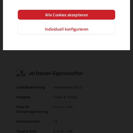
Alle Cookies akzeptieren
MEHR INFOS ZUR DOMAIN-ENDUNG
Individuell konfigurieren
.vin Domain-Eigenschaften
Land/Bezeichnung
International (nTLD)
Kategorie
Essen & Trinken
1
Preis für
€ 4,16
/ mtl.
Domainregistrierung
Domainlaufzeit
12
1
Transfer (inkl.
€ 4,16
/ mtl.