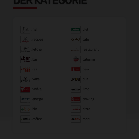
DER KATEGORIE
.fish
.diet
.recipes
.cafe
.kitchen
.restaurant
.bar
.catering
.rest
.beer
.wine
.pub
.vodka
.limo
.energy
.cooking
.bio
.pizza
.coffee
.menu