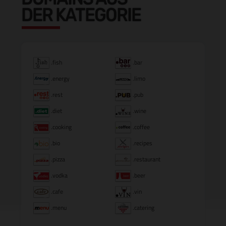
DER KATEGORIE
.fish
.bar
.energy
.limo
.rest
.pub
.diet
.wine
.cooking
.coffee
.bio
.recipes
.pizza
.restaurant
.vodka
.beer
.cafe
.vin
.menu
.catering