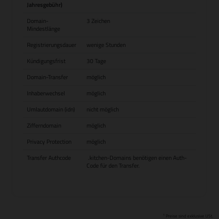
Jahresgebühr)
Domain-
3 Zeichen
Mindestlänge
Registrierungsdauer
wenige Stunden
Kündigungsfrist
30 Tage
Domain-Transfer
möglich
Inhaberwechsel
möglich
Umlautdomain (idn)
nicht möglich
Zifferndomain
möglich
Privacy Protection
möglich
Transfer Authcode
.kitchen-Domains benötigen einen Auth-
Code für den Transfer.
1
Preise sind exklusive USt.