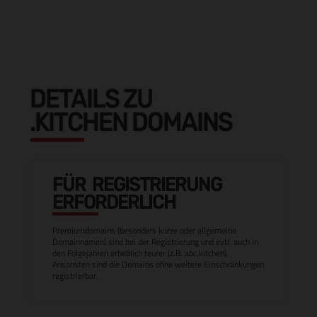
DETAILS ZU
.KITCHEN DOMAINS
FÜR REGISTRIERUNG
ERFORDERLICH
Premiumdomains (besonders kurze oder allgemeine
Domainnamen) sind bei der Registrierung und evtl. auch in
den Folgejahren erheblich teurer (z.B. abc.kitchen).
Ansonsten sind die Domains ohne weitere Einschränkungen
registrierbar.