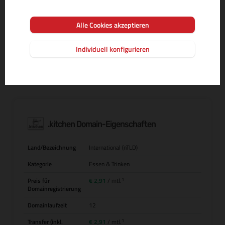
Alle Cookies akzeptieren
MEHR INFOS ZUR DOMAIN-ENDUNG
Individuell konfigurieren
.kitchen Domain-Eigenschaften
Land/Bezeichnung
International (nTLD)
Kategorie
Essen & Trinken
1
Preis für
€ 2,91
/ mtl.
Domainregistrierung
Domainlaufzeit
12
1
Transfer (inkl.
€ 2,91
/ mtl.