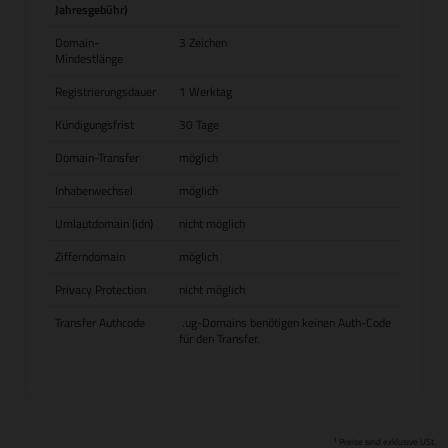
Jahresgebühr)
Domain-
3 Zeichen
Mindestlänge
Registrierungsdauer
1 Werktag
Kündigungsfrist
30 Tage
Domain-Transfer
möglich
Inhaberwechsel
möglich
Umlautdomain (idn)
nicht möglich
Zifferndomain
möglich
Privacy Protection
nicht möglich
Transfer Authcode
.ug-Domains benötigen keinen Auth-Code
für den Transfer.
1
Preise sind exklusive USt.