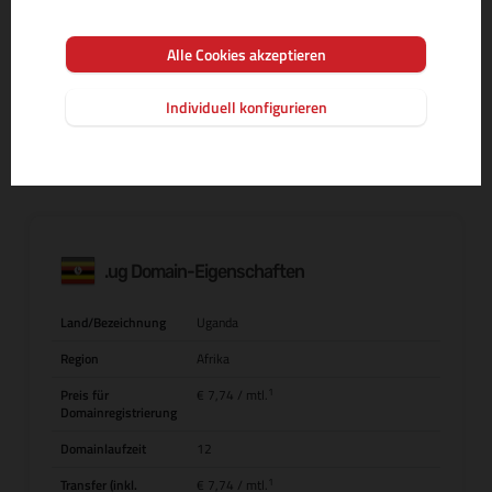
Alle Cookies akzeptieren
MEHR INFOS ZUR DOMAIN-ENDUNG
Individuell konfigurieren
.ug Domain-Eigenschaften
Land/Bezeichnung
Uganda
Region
Afrika
1
Preis für
€ 7,74
/ mtl.
Domainregistrierung
Domainlaufzeit
12
1
Transfer (inkl.
€ 7,74
/ mtl.