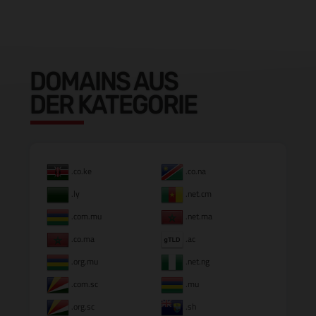
DOMAINS AUS
DER KATEGORIE
.co.ke
.co.na
.ly
.net.cm
.com.mu
.net.ma
.co.ma
.ac
.org.mu
.net.ng
.com.sc
.mu
.org.sc
.sh