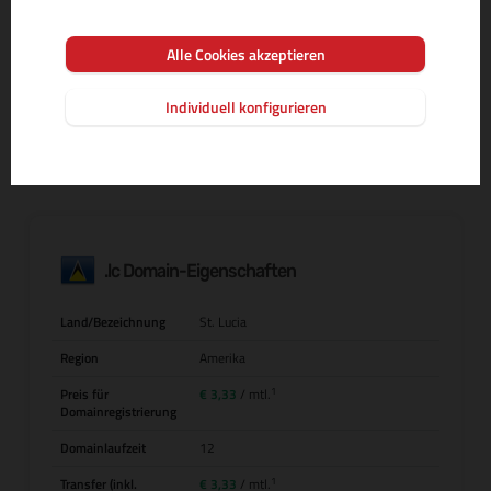
Alle Cookies akzeptieren
MEHR INFOS ZUR DOMAIN-ENDUNG
Individuell konfigurieren
.lc Domain-Eigenschaften
Land/Bezeichnung
St. Lucia
Region
Amerika
1
Preis für
€ 3,33
/ mtl.
Domainregistrierung
Domainlaufzeit
12
1
Transfer (inkl.
€ 3,33
/ mtl.