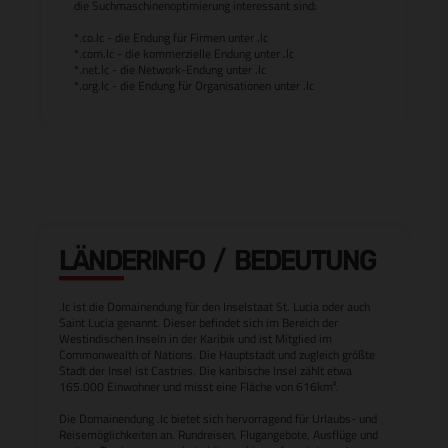
die Suchmaschinenoptimierung interessant sind:
*.co.lc - die Endung für Firmen unter .lc
*.com.lc - die kommerzielle Endung unter .lc
*.net.lc - die Network-Endung unter .lc
*.org.lc - die Endung für Organisationen unter .lc
LÄNDERINFO / BEDEUTUNG
.lc ist die Domainendung für den Inselstaat St. Lucia oder auch
Saint Lucia genannt. Dieser befindet sich im Bereich der
Westindischen Inseln in der Karibik und ist Mitglied im
Commonwealth of Nations. Die Hauptstadt und zugleich größte
Stadt der Insel ist Castries. Die karibische Insel zählt etwa
165.000 Einwohner und misst eine Fläche von 616km².
Die Domainendung .lc bietet sich hervorragend für Urlaubs- und
Reisemöglichkeiten an. Rundreisen, Flugangebote, Ausflüge und