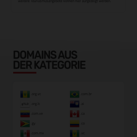
weitere Touriusmusangebote können hier aufgezeigt werden.
DOMAINS AUS
DER KATEGORIE
.org.vc
.com.br
.org.lc
.ai
.com.ve
.ca
.gy
.co
.com.mx
.vc