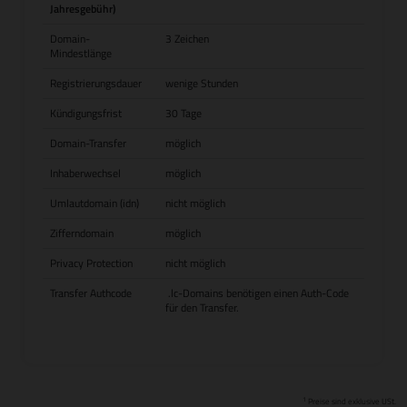
Jahresgebühr)
Domain-
3 Zeichen
Mindestlänge
Registrierungsdauer
wenige Stunden
Kündigungsfrist
30 Tage
Domain-Transfer
möglich
Inhaberwechsel
möglich
Umlautdomain (idn)
nicht möglich
Zifferndomain
möglich
Privacy Protection
nicht möglich
Transfer Authcode
.lc-Domains benötigen einen Auth-Code
für den Transfer.
1
Preise sind exklusive USt.