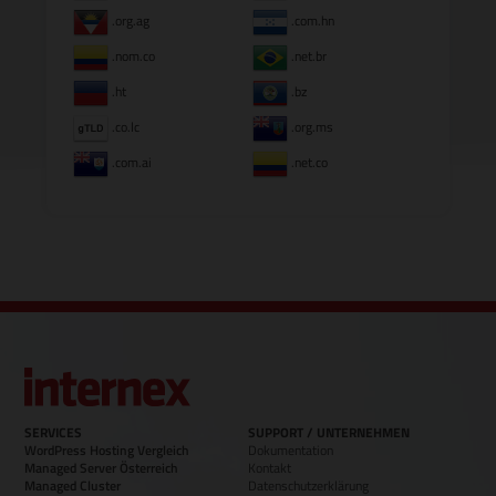
.org.ag
.com.hn
.nom.co
.net.br
.ht
.bz
.co.lc
.org.ms
.com.ai
.net.co
SERVICES
SUPPORT / UNTERNEHMEN
WordPress Hosting Vergleich
Dokumentation
Managed Server Österreich
Kontakt
Managed Cluster
Datenschutzerklärung