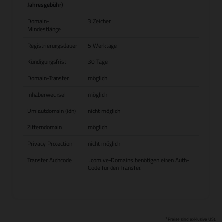
Jahresgebühr)
Domain-
3 Zeichen
Mindestlänge
Registrierungsdauer
5 Werktage
Kündigungsfrist
30 Tage
Domain-Transfer
möglich
Inhaberwechsel
möglich
Umlautdomain (idn)
nicht möglich
Zifferndomain
möglich
Privacy Protection
nicht möglich
Transfer Authcode
.com.ve-Domains benötigen einen Auth-
Code für den Transfer.
1
Preise sind exklusive USt.