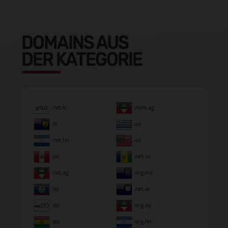
DOMAINS AUS
DER KATEGORIE
.net.lc
.nom.ag
.tc
.uy
.net.hn
.us
.pe
.net.vc
.net.ag
.org.ms
.bz
.net.ai
.do
.org.ag
.bo
.org.hn