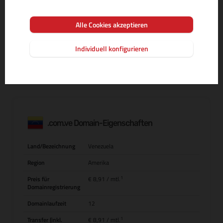
Alle Cookies akzeptieren
MEHR INFOS ZUR DOMAIN-ENDUNG
Individuell konfigurieren
.com.ve Domain-Eigenschaften
Land/Bezeichnung
Venezuela
Region
Amerika
1
Preis für
€ 8,91
/ mtl.
Domainregistrierung
Domainlaufzeit
12
1
Transfer (inkl.
€ 8,91
/ mtl.