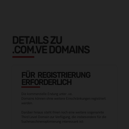
DETAILS ZU
.COM.VE DOMAINS
FÜR REGISTRIERUNG
ERFORDERLICH
Die kommerzielle Endung unter .ve.
Domains können ohne weitere Einschränkungen registriert
werden.
Darüber hinaus steht Ihnen noch eine weitere sogenannte
Third Level Domain zur Verfügung, die insbesondere für die
Suchmaschinenoptimierung interessant ist: