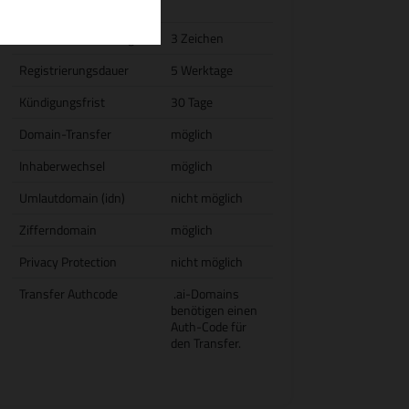
Jahresgebühr)
Domain-Mindestlänge
3 Zeichen
Registrierungsdauer
5 Werktage
Kündigungsfrist
30 Tage
Domain-Transfer
möglich
Inhaberwechsel
möglich
Umlautdomain (idn)
nicht möglich
Zifferndomain
möglich
Privacy Protection
nicht möglich
Transfer Authcode
.ai-Domains
benötigen einen
Auth-Code für
den Transfer.