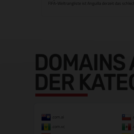
FIFA-Weltrangliste ist Anguilla derzeit das schle
DOMAINS 
DER KATE
.com.ai
.
.com.vc
.