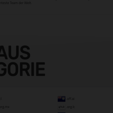
chteste Team der Welt.
AUS
GORIE
cl
.off.ai
org.mx
.org.lc