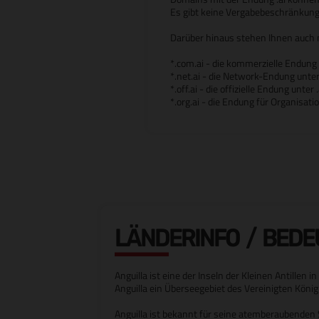
Es gibt keine Vergabebeschränkung
Darüber hinaus stehen Ihnen auch 
*.com.ai - die kommerzielle Endung 
*.net.ai - die Network-Endung unter 
*.off.ai - die offizielle Endung unter .
*.org.ai - die Endung für Organisati
LÄNDERINFO / BED
Anguilla ist eine der Inseln der Kleinen Antille
Anguilla ein Überseegebiet des Vereinigten König
Anguilla ist bekannt für seine atemberaubenden