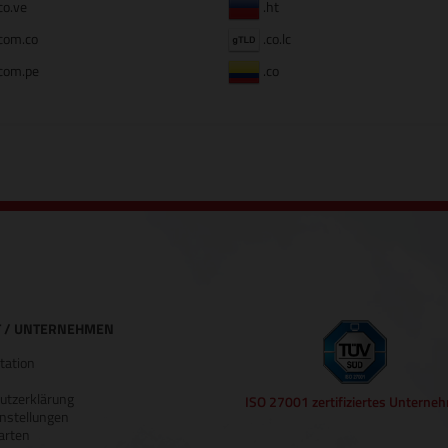
co.ve
.ht
com.co
.co.lc
com.pe
.co
 / UNTERNEHMEN
ation
utzerklärung
ISO 27001 zertifiziertes Unterne
nstellungen
arten