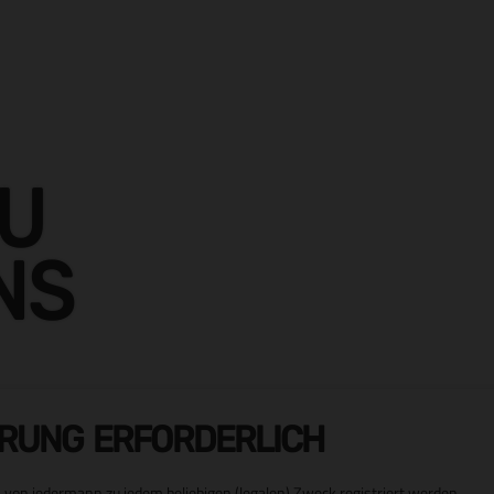
ZU
NS
ERUNG ERFORDERLICH
von jedermann zu jedem beliebigen (legalen) Zweck registriert werden.