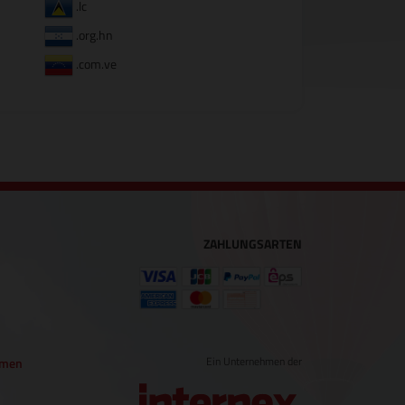
.lc
.org.hn
.com.ve
ZAHLUNGSARTEN
Ein Unternehmen der
hmen