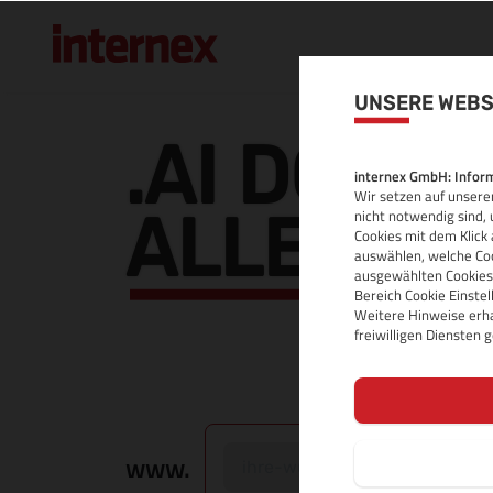
UNSERE WEBS
.AI DOMAI
internex GmbH: Inform
Wir setzen auf unserer
ALLE INF
nicht notwendig sind, 
Cookies mit dem Klick 
auswählen, welche Coo
ausgewählten Cookies.
Bereich Cookie Einste
Weitere Hinweise erha
freiwilligen Diensten
www.