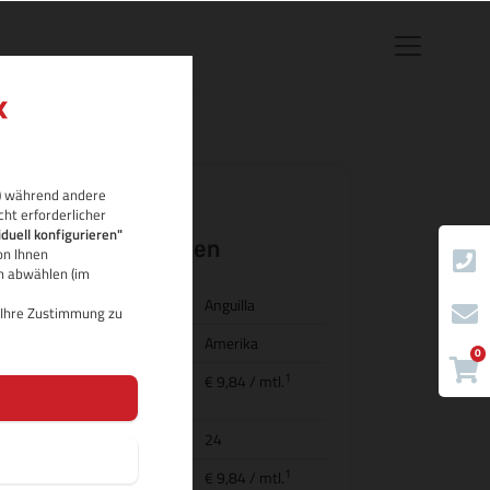
rb) während andere
cht erforderlicher
.ai Domain-
iduell konfigurieren"
Eigenschaften
on Ihnen
ch abwählen (im
Land/Bezeichnung
Anguilla
d Ihre Zustimmung zu
Region
Amerika
0
1
Preis für
€ 9,84
/ mtl.
Domainregistrierung
Domainlaufzeit
24
1
Transfer (inkl.
€ 9,84
/ mtl.