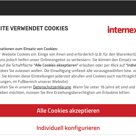
ITE VERWENDET COOKIES
N
ationen zum Einsatz von Cookies:
 Website Cookies ein. Einige von ihnen sind erforderlich (z.B. für den Warenko
OS
uns jedoch helfen unser Onlineangebot zu verbessern. Sie können den Einsatz ni
auf die Schaltfläche
"Alle Cookies akzeptieren"
erlauben oder per Klick auf
"Indiv
kies Sie zulassen wollen. Die Einwilligung umfasst alle vorausgewählten bzw. v
 Sie können diese Einstellungen jederzeit abrufen und Cookies auch nachträgli
llungen, im Fußbereich unserer Website).
lten Sie in unserer
Datenschutzerklärung
. Wenn Sie unter 16 Jahre alt sind un
 geben möchten, müssen Sie Ihre Erziehungsberechtigten um Erlaubnis bitten.
Alle Cookies akzeptieren
Individuell konfigurieren
JETZT DOMAIN PRÜFEN