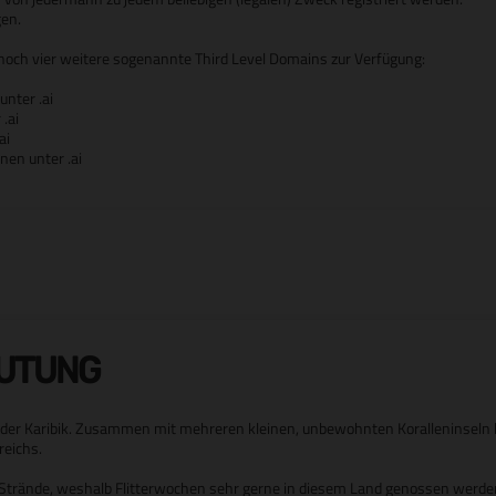
en.
noch vier weitere sogenannte Third Level Domains zur Verfügung:
unter .ai
.ai
ai
onen unter .ai
EUTUNG
n in der Karibik. Zusammen mit mehreren kleinen, unbewohnten Koralleninseln 
reichs.
 Strände, weshalb Flitterwochen sehr gerne in diesem Land genossen werden