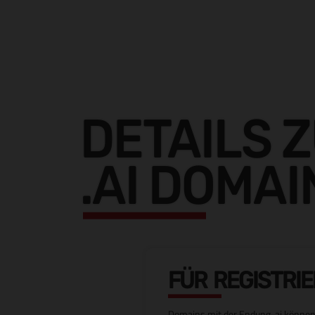
DETAILS 
.AI DOMAI
FÜR REGISTRI
Domains mit der Endung .ai können 