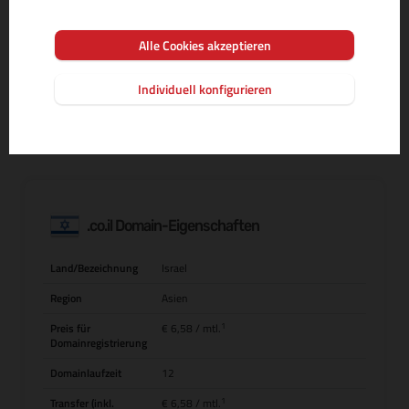
Alle Cookies akzeptieren
MEHR INFOS ZUR DOMAIN-ENDUNG
Individuell konfigurieren
.co.il Domain-Eigenschaften
Land/Bezeichnung
Israel
Region
Asien
1
Preis für
€ 6,58
/ mtl.
Domainregistrierung
Domainlaufzeit
12
1
Transfer (inkl.
€ 6,58
/ mtl.