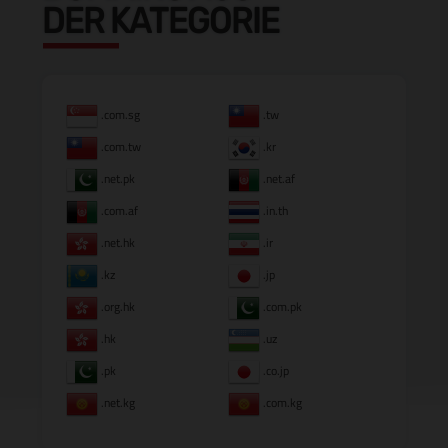
DER KATEGORIE
.com.sg
.tw
.com.tw
.kr
.net.pk
.net.af
.com.af
.in.th
.net.hk
.ir
.kz
.jp
.org.hk
.com.pk
.hk
.uz
.pk
.co.jp
.net.kg
.com.kg