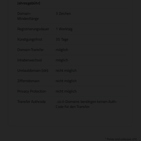
Jahresgebühr)
Domain-
3 Zeichen
Mindestlänge
Registrierungsdauer
1 Werktag
Kündigungsfrist
35 Tage
Domain-Transfer
möglich
Inhaberwechsel
möglich
Umlautdomain (idn)
nicht möglich
Zifferndomain
nicht möglich
Privacy Protection
nicht möglich
Transfer Authcode
.co.il-Domains benötigen keinen Auth-
Code für den Transfer.
1
Preise sind exklusive USt.