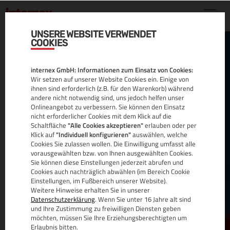
UNSERE WEBSITE VERWENDET
COOKIES
WEBHOSTING
internex GmbH: Informationen zum Einsatz von Cookies:
MIT EIGENER IP
Wir setzen auf unserer Website Cookies ein. Einige von
ihnen sind erforderlich (z.B. für den Warenkorb) während
andere nicht notwendig sind, uns jedoch helfen unser
Onlineangebot zu verbessern. Sie können den Einsatz
nicht erforderlicher Cookies mit dem Klick auf die
Schaltfläche
"Alle Cookies akzeptieren"
erlauben oder per
Sie haben spezielle Anforderungen und benötigen
Klick auf
"Individuell konfigurieren"
auswählen, welche
Cookies Sie zulassen wollen. Die Einwilligung umfasst alle
für den Betrieb Ihrer Webservices zum Beispiel
vorausgewählten bzw. von Ihnen ausgewählten Cookies.
aufgrund eines SSL Zertifikates eine dedizierte IP-
Sie können diese Einstellungen jederzeit abrufen und
Adresse?
Cookies auch nachträglich abwählen (im Bereich Cookie
Einstellungen, im Fußbereich unserer Website).
Weitere Hinweise erhalten Sie in unserer
Sichern Sie Ihre feste bzw.
statische IP Adresse
in
Datenschutzerklärung
. Wenn Sie unter 16 Jahre alt sind
AT/DE oder CH.
und Ihre Zustimmung zu freiwilligen Diensten geben
möchten, müssen Sie Ihre Erziehungsberechtigten um
Erlaubnis bitten.