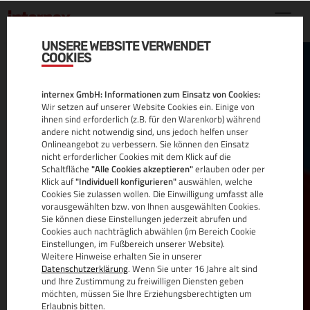
UNSERE WEBSITE VERWENDET
COOKIES
TOMCAT SERVER
internex GmbH: Informationen zum Einsatz von Cookies:
Wir setzen auf unserer Website Cookies ein. Einige von
ihnen sind erforderlich (z.B. für den Warenkorb) während
andere nicht notwendig sind, uns jedoch helfen unser
Onlineangebot zu verbessern. Sie können den Einsatz
nicht erforderlicher Cookies mit dem Klick auf die
Erleben Sie leistungsstarkes Tomcat Server
Schaltfläche
"Alle Cookies akzeptieren"
erlauben oder per
Hosting:
Klick auf
"Individuell konfigurieren"
auswählen, welche
Cookies Sie zulassen wollen. Die Einwilligung umfasst alle
Skalierbar, sicher und optimiert für dynamische
vorausgewählten bzw. von Ihnen ausgewählten Cookies.
Sie können diese Einstellungen jederzeit abrufen und
Webanwendungen und Unternehmenslösungen.
Cookies auch nachträglich abwählen (im Bereich Cookie
Einstellungen, im Fußbereich unserer Website).
MEHR
Weitere Hinweise erhalten Sie in unserer
Datenschutzerklärung
. Wenn Sie unter 16 Jahre alt sind
und Ihre Zustimmung zu freiwilligen Diensten geben
möchten, müssen Sie Ihre Erziehungsberechtigten um
Erlaubnis bitten.