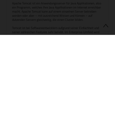
Apache Tomcat ist ein Anwendungsserver für Java Applikationen, also
ein Programm, welches Ihre Java Applikationen im Internet erreichbar
macht. Apache Tomcat kann auf einem einzelnen Server betrieben
werden oder aber – mit ausreichend Wissen und Können – auf
dutzenden Servern gleichzeitig, die einen Cluster bilden.
Tomcat ist bei Softwareentwicklern aufgrund seiner Einfachheit und
seiner zahlreichen Features sehr beliebt. Im Enterprise-Umfeld wird
Apache TomEE (gesprochen: Tommy) genutzt, welches auf die
Anforderungen im Enterprise-Bereich eingeht.