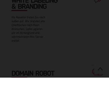
WHITE LABELING
& BRANDING
Als Reseller treten Sie nach
außen auf. Wir branden alle
Oberflächen nach Ihren
Wünschen. Dabei agieren
wir im Hintergrund und
administrieren Ihre Server
weiter.
DOMAIN ROBOT
Domains registrieren,
transferieren und zentral
verwalten. Inklusive API
Schnittstelle zur Domain
und DNS Verwaltung. Alles
aus einer Hand.