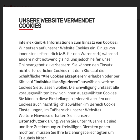
UNSERE WEBSITE VERWENDET
COOKIES
RESELLER SERVER
internex GmbH: Informationen zum Einsatz von Cookies:
Wir setzen auf unserer Website Cookies ein. Einige von
ihnen sind erforderlich (z.B. für den Warenkorb) während
andere nicht notwendig sind, uns jedoch helfen unser
Onlineangebot zu verbessern. Sie können den Einsatz
nicht erforderlicher Cookies mit dem Klick auf die
Treten Sie als Hoster auf und segeln Sie unter
Schaltfläche
"Alle Cookies akzeptieren"
erlauben oder per
eigener Flagge.
Klick auf
"Individuell konfigurieren"
auswählen, welche
Cookies Sie zulassen wollen. Die Einwilligung umfasst alle
Eigene Brand. Eigener Shop. Unsere Infrastruktur.
vorausgewählten bzw. von Ihnen ausgewählten Cookies.
Sie können diese Einstellungen jederzeit abrufen und
Starten Sie heute noch Ihr eigenes Reseller
Cookies auch nachträglich abwählen (im Bereich Cookie
Business. Wir agieren im Hintergrund und
Einstellungen, im Fußbereich unserer Website).
kümmern uns rundum die Uhr um Ihre Server-
Weitere Hinweise erhalten Sie in unserer
Datenschutzerklärung
. Wenn Sie unter 16 Jahre alt sind
Administration.
und Ihre Zustimmung zu freiwilligen Diensten geben
möchten, müssen Sie Ihre Erziehungsberechtigten um
MEHR
Erlaubnis bitten.